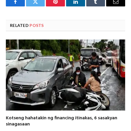
Facebook
Twitter
Pinterest
LinkedIn
Tumblr
Email
RELATED
POSTS
Kotseng hahatakin ng financing itinakas, 6 sasakyan
sinagasaan