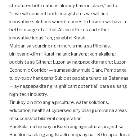
structures both nations already have in place,” anito.
“If we will connect both ecosystems we will find
innovative solutions when it comes to how do we have a
better usage of all that AI can offer us and other
innovative ideas,” ang sinabi ni Kursh.
Maliban sa sourcing ng minerals mula sa Pilipinas,
binigyang-diin ni Kursh na ang kanyang kamakailang
pagbisita sa Gitnang Luzon ay nagpapakita na ang Luzon
Economic Corridor — sumasaklaw mula Clark, Pampanga,
tuloy-tuloy hanggang Subic at pababa tungo sa Batangas
— ay nagpapakita ng “significant potential” para sa isang
high-tech industry.
Tinukoy din nito ang agriculture, water solutions,
education, health at cybersecurity bilang umiiral na areas
of successful bilateral cooperation.
Partikular na tinukoy ni Kursh ang agricultural project sa
Bacolod kabilang ang Israeli company na LR Group at local