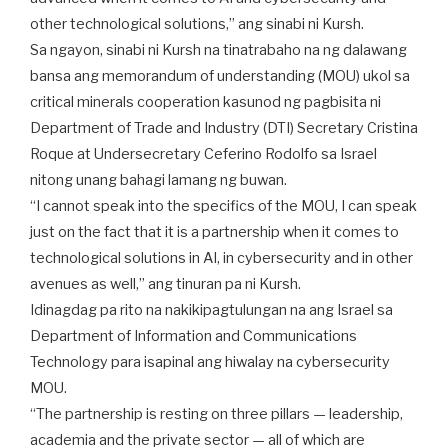
other technological solutions,” ang sinabi ni Kursh.
Sa ngayon, sinabi ni Kursh na tinatrabaho na ng dalawang
bansa ang memorandum of understanding (MOU) ukol sa
critical minerals cooperation kasunod ng pagbisita ni
Department of Trade and Industry (DTI) Secretary Cristina
Roque at Undersecretary Ceferino Rodolfo sa Israel
nitong unang bahagi lamang ng buwan.
“I cannot speak into the specifics of the MOU, I can speak
just on the fact that it is a partnership when it comes to
technological solutions in AI, in cybersecurity and in other
avenues as well,” ang tinuran pa ni Kursh.
Idinagdag pa rito na nakikipagtulungan na ang Israel sa
Department of Information and Communications
Technology para isapinal ang hiwalay na cybersecurity
MOU.
“The partnership is resting on three pillars — leadership,
academia and the private sector — all of which are