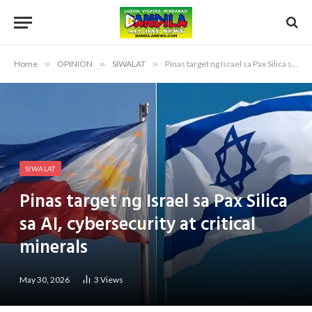
Home
»
OPINION
»
SIWALAT
»
Pinas target ng Israel sa Pax Silica sa AI, cybersecurity at critical minerals
SIWALAT
Pinas target ng Israel sa Pax Silica
sa AI, cybersecurity at critical
minerals
May 30, 2026
3
Views