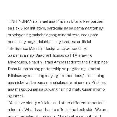
TINITINGNAN ng Israel ang Pilipinas bilang ‘key partner’
sa Pax Silica Initiative, partikular na sa pamamagitan ng
probisyon ng mahahalagang mineral resources para
punan ang pagkadalubhasa ng Israel sa artificial
intelligence (AI), chip design at cybersecurity.
Sa panayam ng Bagong Pilipinas sa PTV, araw ng
Miyerkules, sinabi ni Israel Ambassador to the Philippines
Dana Kursh na ang partnership sa pagitan ng Israel at
Pilipinas ay maaaring maging “tremendous,” sinasabing
ang nickel at iba pang mahahalagang mineral ng Pilipinas
ang magpupunan sa puwang na hindi matugunan mismo
ng Israel.
“You have plenty of nickel and other different important
minerals. What Israel has to offer is the tech side. We are
advanced when it comes to AI and cybersecurity and