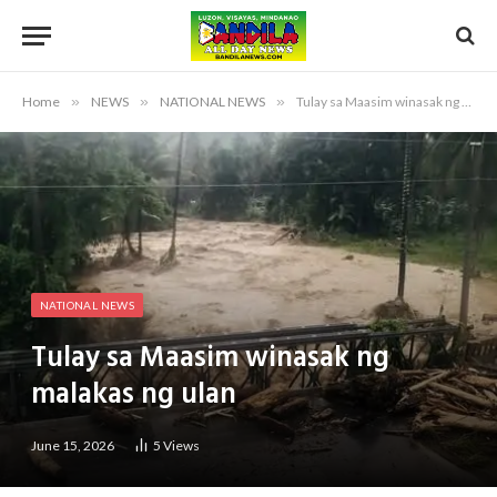
Home
»
NEWS
»
NATIONAL NEWS
»
Tulay sa Maasim winasak ng malakas ng ulan
NATIONAL NEWS
Tulay sa Maasim winasak ng
malakas ng ulan
June 15, 2026
5
Views