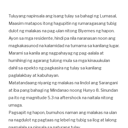
Tuluyang napinsala ang isang tulay sa bahagi ng Lumasal,
Maasim matapos itong hagupitin ng rumaragasang tubig
dulot ng malakas na pag-ulan nitong Biyernes ng hapon.
Ayon sa mga residente, hindi pa nila naranasan noon ang
magkakasunod na kalamidad na tumama sa kanilang lugar.
Marami sa kanila ang nagpahayag ng pag-aalala at
humihingi ng agarang tulong mula sa mga kinauukulan
dahil sa epekto ng pagkasira ng tulay sa kanilang
paglalakbay at kabuhayan.
Matatandaang niyanig ng malakas na lindol ang Sarangani
at iba pang bahagi ng Mindanao noong Hunyo 8. Sinundan
pa ito ng magnitude 5.3 na aftershock na naitala nitong
umaga.
Pagsapit ng hapon, bumuhos naman ang malakas na ulan
na nagdulot ng pagtaas ng lebel ng tubig sa ilog at lalong
nagpalala sa pinsala sa naturang tulay.