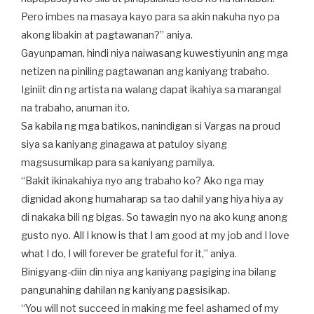
Pero imbes na masaya kayo para sa akin nakuha nyo pa
akong libakin at pagtawanan?” aniya.
Gayunpaman, hindi niya naiwasang kuwestiyunin ang mga
netizen na piniling pagtawanan ang kaniyang trabaho.
Iginiit din ng artista na walang dapat ikahiya sa marangal
na trabaho, anuman ito.
Sa kabila ng mga batikos, nanindigan si Vargas na proud
siya sa kaniyang ginagawa at patuloy siyang
magsusumikap para sa kaniyang pamilya.
“Bakit ikinakahiya nyo ang trabaho ko? Ako nga may
dignidad akong humaharap sa tao dahil yang hiya hiya ay
di nakaka bili ng bigas. So tawagin nyo na ako kung anong
gusto nyo. All I know is that I am good at my job and I love
what I do, I will forever be grateful for it,” aniya.
Binigyang-diin din niya ang kaniyang pagiging ina bilang
pangunahing dahilan ng kaniyang pagsisikap.
“You will not succeed in making me feel ashamed of my