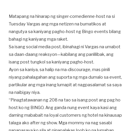
Matapang na hinarap ng singer-comedienne-host na si
Tuesday Vargas ang mga netizen na bumatikos at
nangutya sa kaniyang pagho-host ng Bingo events bilang
bahagi ng kaniyang mga raket.
Sa isang social media post, ibinahagi ni Vargas na umabot
sa daan-daang reaksyon—kabilang ang panlilibak, ang
isang post tungkol sa kaniyang pagho-host.
Ayon sa kaniya, sa halip na ma-discourage, mas pinili
niyang pahalagahan ang suporta ng mga dumalo sa event,
partikular ang mga inang lumapit at nagpasalamat sa saya
na naibigay niya.
“Pinagtatawanan ng 208 na tao sa isang post ang pag ho
host ko ng BINGO. Ang ganda nung event kaya kasi ang
daming mababait na loyal customers ng hotel na kinausap
talaga ako after ng show. Mga mommy na nag sasabi
napapasaya ko sila at pinapalakas loob ko na lumaban.