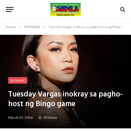
Home
»
SHOWBIZ
»
Tuesday Vargas inokray sa pagho-host ng Bingo game
SHOWBIZ
Tuesday Vargas inokray sa pagho-
host ng Bingo game
March 25, 2026
10
Views