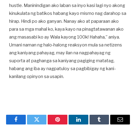
hustle. Maninindigan ako laban sa inyo kasi lagi nyo akong
kinukulata ng batikos habang kayo mismo nag darahop sa
hirap. Hindi po ako ganyan. Nanay ako at paparaan ako
para sa mga mahal ko, kaya kayo na pinagtatawanan ako
ang masasabi ko ay Wala kayong 100k! Hahaha,” aniya.
Umani naman ng halo-halong reaksyon mula sa netizens
ang kaniyang pahayag, may ilan na nagpahayag ng
suporta at paghanga sa kaniyang pagiging matatag,
habang ang iba ay nagpatuloy sa pagbibigay ng kani-
kanilang opinyon sa usapin.
Facebook
Twitter
Pinterest
LinkedIn
Tumblr
Email