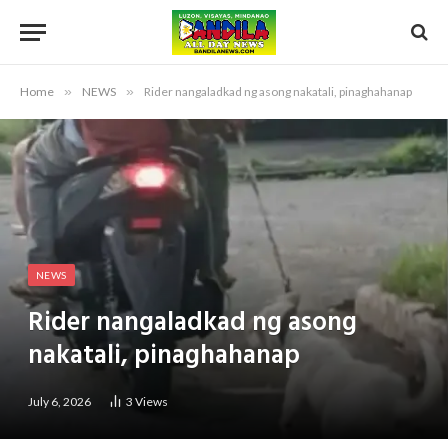
Home
»
NEWS
»
Rider nangaladkad ng asong nakatali, pinaghahanap
NEWS
Rider nangaladkad ng asong
nakatali, pinaghahanap
July 6, 2026
3
Views