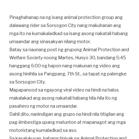
Pinaghahanap na ng isang animal protection group ang
dalawang rider sa Sorsogon City nang makuhanan ang
mga ito na kumakaladkad sa isang asong nakatali habang
umaandar ang sinasakyan nilang motor.
Batay sa naunang post ng grupong Animal Protection and
Welfare Society noong Martes, Hunyo 30, bandang 5:45
hanggang 6:00 ng hapon nang makunan ng video ang
asong hinihila sa Pangpang, 7th St., sa tapat ng palengke
sa Sorsogon City.
Mapapanood sa ngayong viral video na hindi na halos
makalakad ang asong nakatali habang hila-hila ito ng
pasahero ng motor na umaandar.
Dahil dito, nanindigan ang grupo na hindi nila titigilan ang
pag-iimbestiga upang matunton at mapanagot ang mga
motoristang kumaladkad sa aso.
Sa kasalukuyan, habang tiniyak ng Animal Protection and