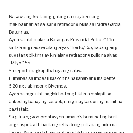
Nasawi ang 65-taong-gulang na drayber nang
makipagbarilan sa isang retiradong pulis sa Padre Garcia,
Batangas.
Ayon sa ulat mula sa Batangas Provincial Police Office,
kinilala ang nasawi bilang alyas “Berto,” 65, habang ang
sugatang biktima ay kinilalang retiradong pulis na alyas
“Milyo,” 55.
Sa report, magkapitbahay ang dalawa.
Lumabas sa imbestigasyon na naganap ang insidente
6:20 ng gabi noong Biyernes.
Ayon sa mga ulat, naglalakad ang biktima malapit sa
bakod ng bahay ng suspek, nang magkaroon ng mainit na
pagtatalo.
Sa gitna ng komprontasyon, umano’y bumunot ng baril
ang suspek at binaril ang retiradong pulis nang anim na
beses. Ayon sa ulat, gumanti ang biktima sa pamamagitan