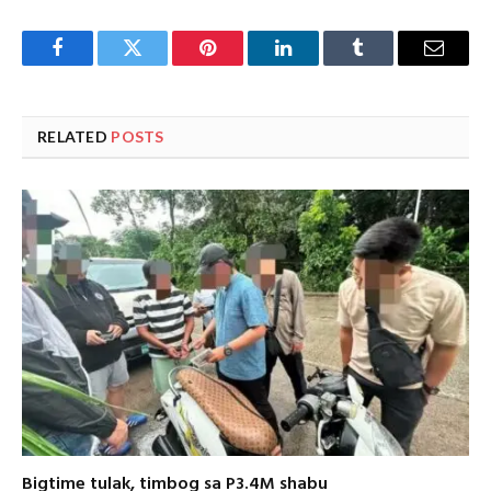
Facebook
Twitter
Pinterest
LinkedIn
Tumblr
Email
RELATED
POSTS
Bigtime tulak, timbog sa P3.4M shabu