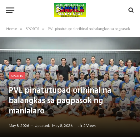
Home
»
SPORTS
»
PVL pinatutupad orihinal na balangkas sa pagpasok ng manlalaro
SPORTS
PVL pinatutupad orihinal na
balangkas sa pagpasok ng
manlalaro
May 8, 2026
Updated:
May 8, 2026
2
Views