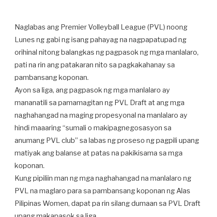
Naglabas ang Premier Volleyball League (PVL) noong
Lunes ng gabi ng isang pahayag na nagpapatupad ng
orihinal nitong balangkas ng pagpasok ng mga manlalaro,
pati na rin ang patakaran nito sa pagkakahanay sa
pambansang koponan.
Ayon sa liga, ang pagpasok ng mga manlalaro ay
mananatili sa pamamagitan ng PVL Draft at ang mga
naghahangad na maging propesyonal na manlalaro ay
hindi maaaring “sumali o makipagnegosasyon sa
anumang PVL club” sa labas ng proseso ng pagpili upang
matiyak ang balanse at patas na pakikisama sa mga
koponan.
Kung pipiliin man ng mga naghahangad na manlalaro ng
PVL na maglaro para sa pambansang koponan ng Alas
Pilipinas Women, dapat pa rin silang dumaan sa PVL Draft
upang makapasok sa liga.