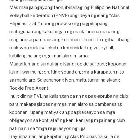
Mas maaga ngayong taon, ibinahagi ng Philippine National
Volleyball Federation (PNVF) ang ideya ng isang “Alas
Pilipinas Draft” noong proseso ng pagpili upang
matugunan ang kakulangan ng manlalaro na maaaring
maglaro sa pambansang koponan. Umani ito ng iba’t ibang
reaksyon mula sa lokal na komunidad ng volleyball,
kabilang na ang mga manlalaro mismo.
Maaari lamang sumali ang isang rookie sa ibang koponan
kung iiwan na ng drafting squad ang mga karapatan nito
sa manlalaro. Sa panahong iyon, maituturing na siyang
Rookie Free Agent.
Inulit din ng PVL na kailangan pa rin ng pag-apruba ng club
para makapaglabas ng mga manlalaro sa pambansang
koponan “upang matiyak ang pagkakaayon sa mga
obligasyon sa kontrata” ng kani-kanilang mga inang club
pati na rin sa “mga regulasyon ng liga.”
Gayunpaman, ang kapitan ng Alas Pilipinas na si Jia de