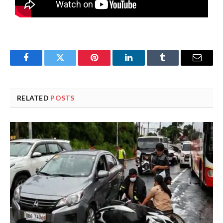
Facebook
Twitter
Pinterest
LinkedIn
Tumblr
Email
RELATED
POSTS