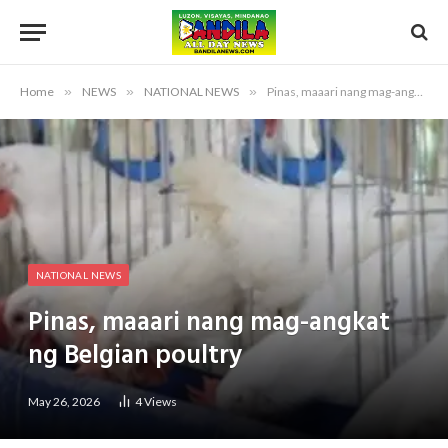
Home
»
NEWS
»
NATIONAL NEWS
»
Pinas, maaari nang mag-angkat ng Belgian poultry
NATIONAL NEWS
Pinas, maaari nang mag-angkat
ng Belgian poultry
May 26, 2026
4
Views