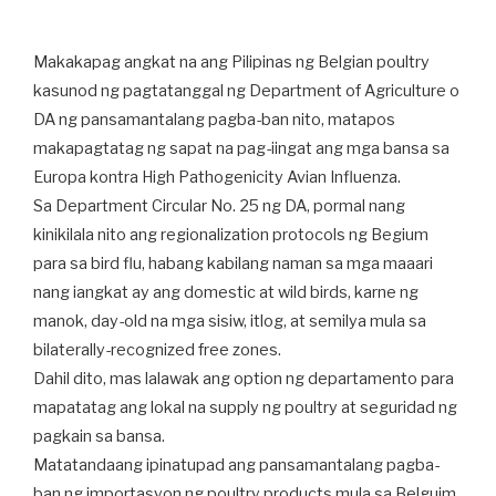
Makakapag angkat na ang Pilipinas ng Belgian poultry
kasunod ng pagtatanggal ng Department of Agriculture o
DA ng pansamantalang pagba-ban nito, matapos
makapagtatag ng sapat na pag-iingat ang mga bansa sa
Europa kontra High Pathogenicity Avian Influenza.
Sa Department Circular No. 25 ng DA, pormal nang
kinikilala nito ang regionalization protocols ng Begium
para sa bird flu, habang kabilang naman sa mga maaari
nang iangkat ay ang domestic at wild birds, karne ng
manok, day-old na mga sisiw, itlog, at semilya mula sa
bilaterally-recognized free zones.
Dahil dito, mas lalawak ang option ng departamento para
mapatatag ang lokal na supply ng poultry at seguridad ng
pagkain sa bansa.
Matatandaang ipinatupad ang pansamantalang pagba-
ban ng importasyon ng poultry products mula sa Belguim