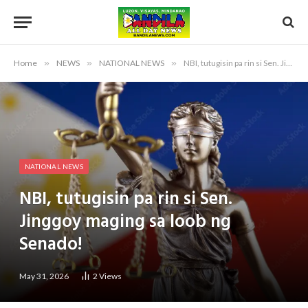
Home
»
NEWS
»
NATIONAL NEWS
»
NBI, tutugisin pa rin si Sen. Jinggoy maging sa loob ng Senado!
NATIONAL NEWS
NBI, tutugisin pa rin si Sen.
Jinggoy maging sa loob ng
Senado!
May 31, 2026
2
Views