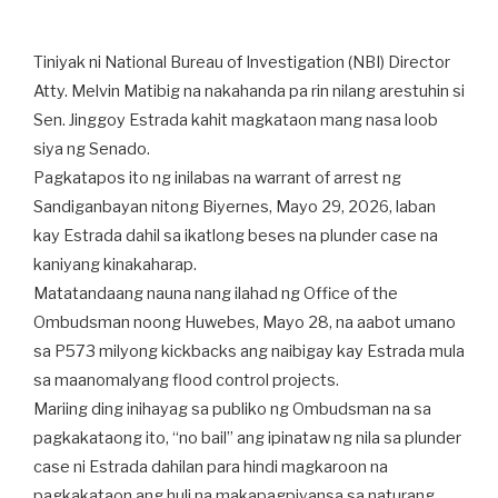
Tiniyak ni National Bureau of Investigation (NBI) Director
Atty. Melvin Matibig na nakahanda pa rin nilang arestuhin si
Sen. Jinggoy Estrada kahit magkataon mang nasa loob
siya ng Senado.
Pagkatapos ito ng inilabas na warrant of arrest ng
Sandiganbayan nitong Biyernes, Mayo 29, 2026, laban
kay Estrada dahil sa ikatlong beses na plunder case na
kaniyang kinakaharap.
Matatandaang nauna nang ilahad ng Office of the
Ombudsman noong Huwebes, Mayo 28, na aabot umano
sa P573 milyong kickbacks ang naibigay kay Estrada mula
sa maanomalyang flood control projects.
Mariing ding inihayag sa publiko ng Ombudsman na sa
pagkakataong ito, “no bail” ang ipinataw ng nila sa plunder
case ni Estrada dahilan para hindi magkaroon na
pagkakataon ang huli na makapagpiyansa sa naturang