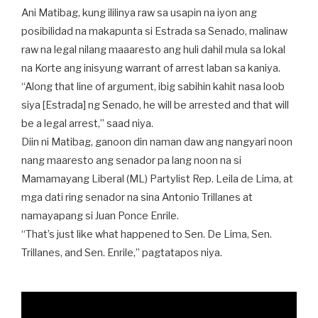
Ani Matibag, kung ililinya raw sa usapin na iyon ang
posibilidad na makapunta si Estrada sa Senado, malinaw
raw na legal nilang maaaresto ang huli dahil mula sa lokal
na Korte ang inisyung warrant of arrest laban sa kaniya.
“Along that line of argument, ibig sabihin kahit nasa loob
siya [Estrada] ng Senado, he will be arrested and that will
be a legal arrest,” saad niya.
Diin ni Matibag, ganoon din naman daw ang nangyari noon
nang maaresto ang senador pa lang noon na si
Mamamayang Liberal (ML) Partylist Rep. Leila de Lima, at
mga dati ring senador na sina Antonio Trillanes at
namayapang si Juan Ponce Enrile.
“That’s just like what happened to Sen. De Lima, Sen.
Trillanes, and Sen. Enrile,” pagtatapos niya.