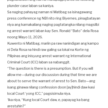
plunder case laban sa kaniya.
Sa naging pahayag naman ni Matibag sa isinagawang
press conference ng NBI nito ring Biyernes, pinagbatayan
niya ang kamakailang naging pagtatangka nilang magsilbi
ng arrest warrant laban kay Sen. Ronald “Bato” dela Rosa
noong Mayo 11, 2026.
Kuwento ni Matibag, mariin pa raw nanindigan ang kampo
ni Dela Rosa na hindi raw galing sa lokal na Korte ng
Pilipinas ang inisyung arrest warrant ng International
Criminal Court (ICC) laban sa nabanggit.
“The question is there is a presumption. But if you will
allow me—during our discussion during that time we are
about to serve the warrant of arrest to Sen. Bato—ang
isang ginawa nilang confession doon [ay]hindi daw kasi
local Court ‘yong ICC,” pagsisimula niya.
‘Ika niya, “Kung local Court daw, e, papayag ka bang
arestuhin?”