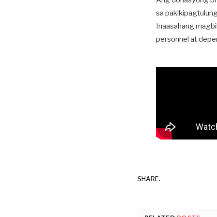
Ang donasyong bran
sa pakikipagtulung
Inaasahang magbibi
personnel at depe
SHARE.