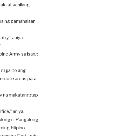
alo at kanilang
opa ng pamahalaan
ntry,” aniya.
”
pine Army sa isang
a mga ito ang
 remote areas para
hay na makatanggap
fice,” aniya.
ulong ni Pangulong
ing Filipino.