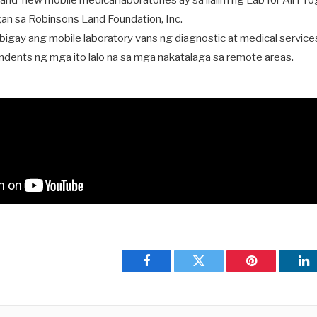
d-new mobile medical laboratories ay sa ilalim ng Lab for All Pro
an sa Robinsons Land Foundation, Inc.
gay ang mobile laboratory vans ng diagnostic at medical services 
ndents ng mga ito lalo na sa mga nakatalaga sa remote areas.
Facebook
Twitter
Pinterest
Li