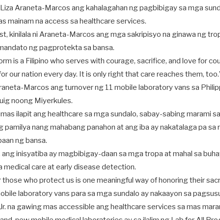
ady Liza Araneta-Marcos ang kahalagahan ng pagbibigay sa mga sund
s mainam na access sa healthcare services.
st, kinilala ni Araneta-Marcos ang mga sakripisyo na ginawa ng tr
mandato ng pagprotekta sa bansa.
rm is a Filipino who serves with courage, sacrifice, and love for cou
for our nation every day. It is only right that care reaches them, too.
aneta-Marcos ang turnover ng 11 mobile laboratory vans sa Philip
ig noong Miyerkules.
 mas ilapit ang healthcare sa mga sundalo, sabay-sabing marami s
ang pamilya nang mahabang panahon at ang iba ay nakatalaga pa sa
aan ng bansa.
y, ang inisyatiba ay magbibigay-daan sa mga tropa at mahal sa bu
medical care at early disease detection.
for those who protect us is one meaningful way of honoring their sacri
obile laboratory vans para sa mga sundalo ay nakaayon sa pagsus
r. na gawing mas accessible ang healthcare services sa mas maram