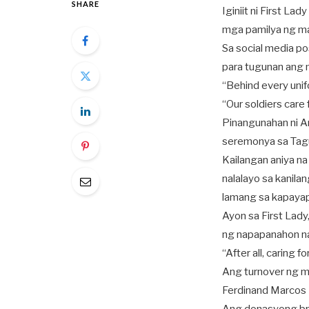
SHARE
Iginiit ni First L
mga pamilya ng ma
Sa social media po
para tugunan ang 
“Behind every unifo
“Our soldiers care 
Pinangunahan ni Ar
seremonya sa Tagu
Kailangan aniya na
nalalayo sa kanil
lamang sa kapayap
Ayon sa First Lad
ng napapanahon na 
“After all, caring 
Ang turnover ng m
Ferdinand Marcos J