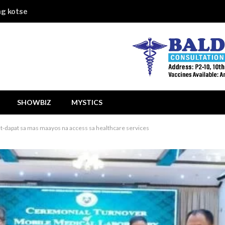
ng kotse
SHOWBIZ
MYSTICS
t-dapat sa mas maayos na access sa healthcare services