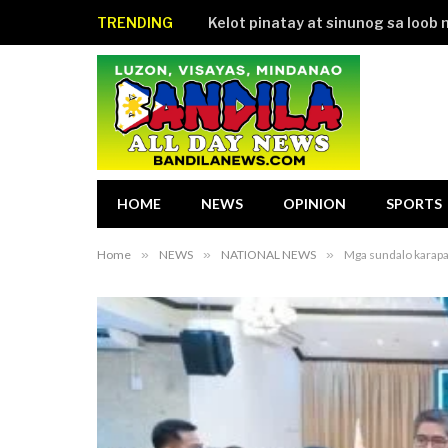
TRENDING
Kelot pinatay at sinunog sa loob 
HOME
NEWS
OPINION
SPORTS
Home
»
NEWS
»
NATIONAL NEWS
»
Mga sundalo karapa