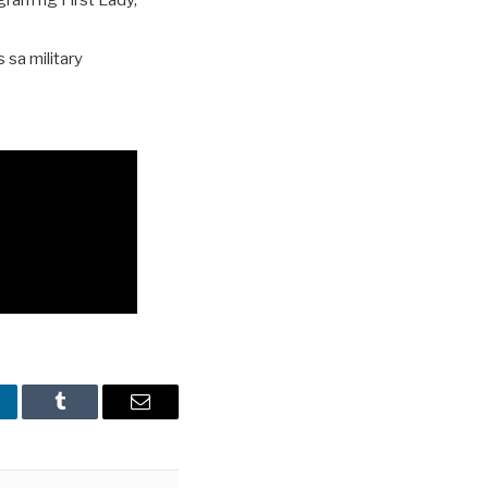
gram ng First Lady,
sa military
nkedIn
Tumblr
Email