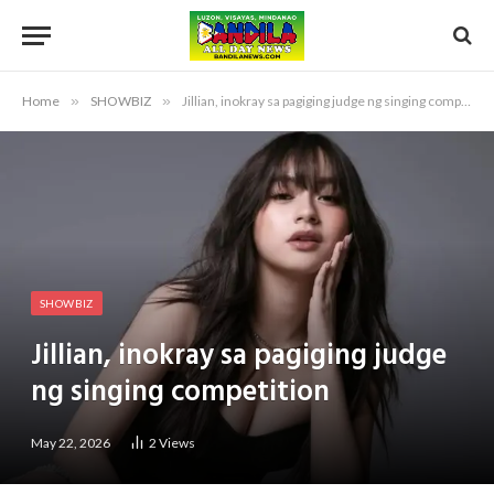
Home
»
SHOWBIZ
»
Jillian, inokray sa pagiging judge ng singing competition
SHOWBIZ
Jillian, inokray sa pagiging judge
ng singing competition
May 22, 2026
2
Views