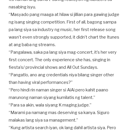
nasabing isyu.
“Masyado pang maaga at hilaw si jillian para gawing judge
ng isang singing competition. First of all, bagong sampa
pa lang siya sa industry ng music, her first release song
wasn’t even strongly supported, it didn’t chart the Itunes
at ang baba ng streams.
“Pangalawa, saka pa lang siya mag-concert, it’s her very
first concert. The only experience she has, singing in
fiesta’s/ provincial shows and All Out Sundays.
“Pangatlo, ano ang credentials niya bilang singer other
than having viral performances?”
“Pero hindi rin naman singer si AiAi pero kahit paano
marunong naman siyang kumilatis ng talent.”
“Para sa akin, wala siyang K maging judge.”
“Marami pa namang mas deserving sa kanya. Siguro
malakas lang siya sa management.”
“Kung artista search iyan, ok lang dahil artista siya. Pero