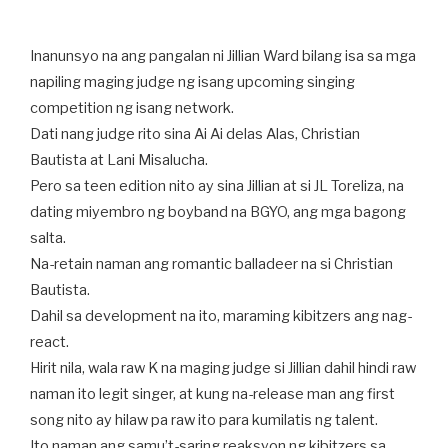
Inanunsyo na ang pangalan ni Jillian Ward bilang isa sa mga
napiling maging judge ng isang upcoming singing
competition ng isang network.
Dati nang judge rito sina Ai Ai delas Alas, Christian
Bautista at Lani Misalucha.
Pero sa teen edition nito ay sina Jillian at si JL Toreliza, na
dating miyembro ng boyband na BGYO, ang mga bagong
salta.
Na-retain naman ang romantic balladeer na si Christian
Bautista.
Dahil sa development na ito, maraming kibitzers ang nag-
react.
Hirit nila, wala raw K na maging judge si Jillian dahil hindi raw
naman ito legit singer, at kung na-release man ang first
song nito ay hilaw pa raw ito para kumilatis ng talent.
Ito naman ang samu’t-saring reaksyon ng kibitzers sa