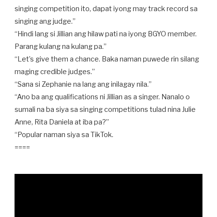
singing competition ito, dapat iyong may track record sa
singing ang judge.”
“Hindi lang si Jillian ang hilaw pati na iyong BGYO member.
Parang kulang na kulang pa.”
“Let’s give them a chance. Baka naman puwede rin silang
maging credible judges.”
“Sana si Zephanie na lang ang inilagay nila.”
“Ano ba ang qualifications ni Jillian as a singer. Nanalo o
sumali na ba siya sa singing competitions tulad nina Julie
Anne, Rita Daniela at iba pa?”
“Popular naman siya sa TikTok.
====