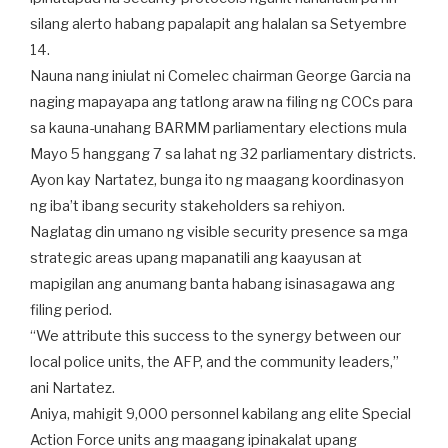
silang alerto habang papalapit ang halalan sa Setyembre
14.
Nauna nang iniulat ni Comelec chairman George Garcia na
naging mapayapa ang tatlong araw na filing ng COCs para
sa kauna-unahang BARMM parliamentary elections mula
Mayo 5 hanggang 7 sa lahat ng 32 parliamentary districts.
Ayon kay Nartatez, bunga ito ng maagang koordinasyon
ng iba’t ibang security stakeholders sa rehiyon.
Naglatag din umano ng visible security presence sa mga
strategic areas upang mapanatili ang kaayusan at
mapigilan ang anumang banta habang isinasagawa ang
filing period.
“We attribute this success to the synergy between our
local police units, the AFP, and the community leaders,”
ani Nartatez.
Aniya, mahigit 9,000 personnel kabilang ang elite Special
Action Force units ang maagang ipinakalat upang