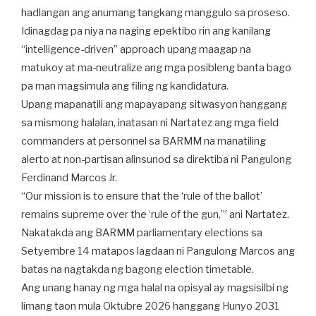
hadlangan ang anumang tangkang manggulo sa proseso.
Idinagdag pa niya na naging epektibo rin ang kanilang
“intelligence-driven” approach upang maagap na
matukoy at ma-neutralize ang mga posibleng banta bago
pa man magsimula ang filing ng kandidatura.
Upang mapanatili ang mapayapang sitwasyon hanggang
sa mismong halalan, inatasan ni Nartatez ang mga field
commanders at personnel sa BARMM na manatiling
alerto at non-partisan alinsunod sa direktiba ni Pangulong
Ferdinand Marcos Jr.
“Our mission is to ensure that the ‘rule of the ballot’
remains supreme over the ‘rule of the gun,’” ani Nartatez.
Nakatakda ang BARMM parliamentary elections sa
Setyembre 14 matapos lagdaan ni Pangulong Marcos ang
batas na nagtakda ng bagong election timetable.
Ang unang hanay ng mga halal na opisyal ay magsisilbi ng
limang taon mula Oktubre 2026 hanggang Hunyo 2031