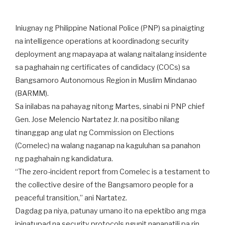
Iniugnay ng Philippine National Police (PNP) sa pinaigting
na intelligence operations at koordinadong security
deployment ang mapayapa at walang naitalang insidente
sa paghahain ng certificates of candidacy (COCs) sa
Bangsamoro Autonomous Region in Muslim Mindanao
(BARMM).
Sa inilabas na pahayag nitong Martes, sinabi ni PNP chief
Gen. Jose Melencio Nartatez Jr. na positibo nilang
tinanggap ang ulat ng Commission on Elections
(Comelec) na walang naganap na kaguluhan sa panahon
ng paghahain ng kandidatura.
“The zero-incident report from Comelec is a testament to
the collective desire of the Bangsamoro people for a
peaceful transition,” ani Nartatez.
Dagdag pa niya, patunay umano ito na epektibo ang mga
ipinatupad na security protocols ngunit nananatili pa rin