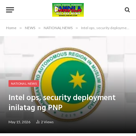
Home
»
NEWS
»
NATIONAL NEWS
»
Intel ops, security deployment inilatag ng PNP
NATIONAL NEWS
Intel ops, security deployment
inilatag ng PNP
May 15, 2026
2
Views