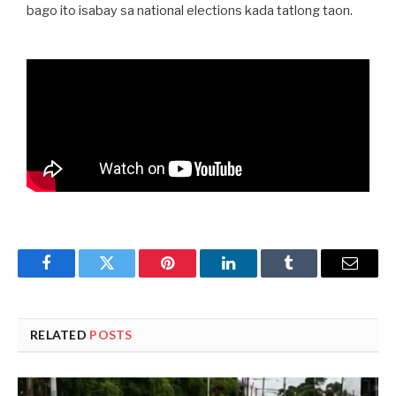
bago ito isabay sa national elections kada tatlong taon.
Facebook
Twitter
Pinterest
LinkedIn
Tumblr
Email
RELATED
POSTS