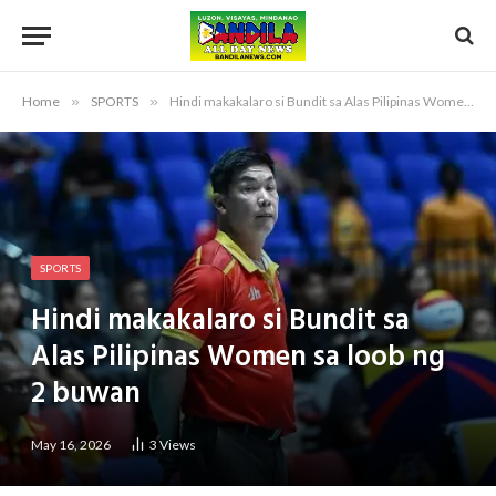
Home
»
SPORTS
»
Hindi makakalaro si Bundit sa Alas Pilipinas Women sa loob ng 2 buwan
SPORTS
Hindi makakalaro si Bundit sa
Alas Pilipinas Women sa loob ng
2 buwan
May 16, 2026
3
Views