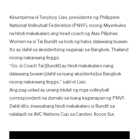
Kinumpirma ni Tonyboy Liao, presidente ng Philippine
National Volleyball Federation (PNVF), noong Miyerkules
na hindi makakalaro ang head coach ng Alas Pilipinas
Women na si Tai Bundit sa loob ng halos dalawang buwan.
Ito ay dahil sa aksidenteng naganap sa Bangkok, Thailand
noong nakaraang linggo.
“Oo, si Coach Tai [Bundit] ay hindi makakalaro nang
dalawang buwan [dahil sa isang aksidente]sa Bangkok
noong nakaraang linggo,” sabi ni Liao.
Ang pag-unlad ay unang iniulat ng mga volleyball
correspondent na dumalo sa isang kaganapan ng PNVF.
Dahil dito, inaasahang hindi makakalaro si Bundit sa
nalalapit na AVC Nations Cup sa Candon, Ilocos Sur.