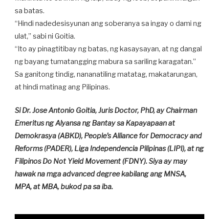
sa batas.
“Hindi nadedesisyunan ang soberanya sa ingay o dami ng
ulat,” sabi ni Goitia.
“Ito ay pinagtitibay ng batas, ng kasaysayan, at ng dangal
ng bayang tumatangging mabura sa sariling karagatan.”
Sa ganitong tindig, nananatiling matatag, makatarungan,
at hindi matinag ang Pilipinas.
Si Dr. Jose Antonio Goitia, Juris Doctor, PhD, ay Chairman
Emeritus ng Alyansa ng Bantay sa Kapayapaan at
Demokrasya (ABKD), People’s Alliance for Democracy and
Reforms (PADER), Liga Independencia Pilipinas (LIPI), at ng
Filipinos Do Not Yield Movement (FDNY). Siya ay may
hawak na mga advanced degree kabilang ang MNSA,
MPA, at MBA, bukod pa sa iba.