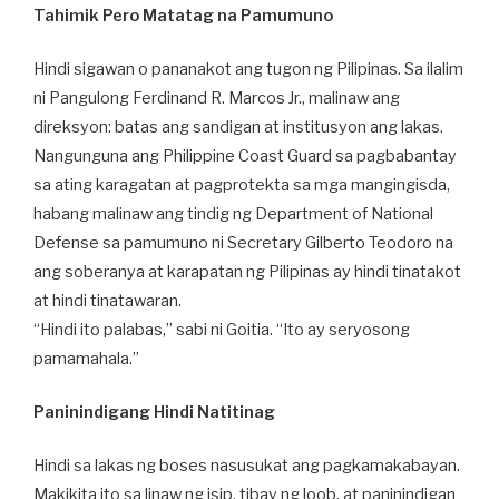
Tahimik Pero Matatag na Pamumuno
Hindi sigawan o pananakot ang tugon ng Pilipinas. Sa ilalim
ni Pangulong Ferdinand R. Marcos Jr., malinaw ang
direksyon: batas ang sandigan at institusyon ang lakas.
Nangunguna ang Philippine Coast Guard sa pagbabantay
sa ating karagatan at pagprotekta sa mga mangingisda,
habang malinaw ang tindig ng Department of National
Defense sa pamumuno ni Secretary Gilberto Teodoro na
ang soberanya at karapatan ng Pilipinas ay hindi tinatakot
at hindi tinatawaran.
“Hindi ito palabas,” sabi ni Goitia. “Ito ay seryosong
pamamahala.”
Paninindigang Hindi Natitinag
Hindi sa lakas ng boses nasusukat ang pagkamakabayan.
Makikita ito sa linaw ng isip, tibay ng loob, at paninindigan