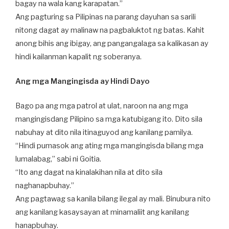
bagay na wala kang karapatan.”
Ang pagturing sa Pilipinas na parang dayuhan sa sarili
nitong dagat ay malinaw na pagbaluktot ng batas. Kahit
anong bihis ang ibigay, ang pangangalaga sa kalikasan ay
hindi kailanman kapalit ng soberanya.
Ang mga Mangingisda ay Hindi Dayo
Bago pa ang mga patrol at ulat, naroon na ang mga
mangingisdang Pilipino sa mga katubigang ito. Dito sila
nabuhay at dito nila itinaguyod ang kanilang pamilya.
“Hindi pumasok ang ating mga mangingisda bilang mga
lumalabag,” sabi ni Goitia.
“Ito ang dagat na kinalakihan nila at dito sila
naghanapbuhay.”
Ang pagtawag sa kanila bilang ilegal ay mali. Binubura nito
ang kanilang kasaysayan at minamaliit ang kanilang
hanapbuhay.