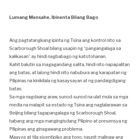
Lumang Mensahe, Ibinenta Bilang Bago
Ang pagtatangkang ipinta ng Tsina ang kontrol nito sa
Scarborough Shoal bilang usapin ng “pangangalaga sa
kalikasan” ay hindi nagbabago ng katotohanan.
Kahit balutin sa magagandang salita, hindi nito napapalitan
ang batas, at lalong hindi nito nabubura ang karapatan ng
Pilipinas na kinikilala ng kasaysayan at ng pandaigdigang
batas.
Sa mga nagdaang araw, sunod-sunod na ulat mula sa mga
media na malapit sa estado ng Tsina ang naglalarawan sa
Beijing bilang tagapangalaga ng Scarborough Shoal,
habang ang mga mangingisdang Pilipino at presensya ng
Pilipinas ang ginagawang problema.
Maayos at tila siyentipiko ang tono, ngunit malinaw ang