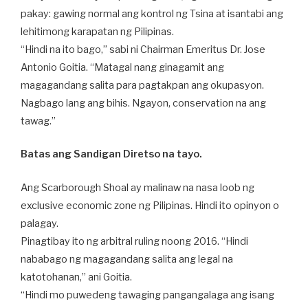
pakay: gawing normal ang kontrol ng Tsina at isantabi ang
lehitimong karapatan ng Pilipinas.
“Hindi na ito bago,” sabi ni Chairman Emeritus Dr. Jose
Antonio Goitia. “Matagal nang ginagamit ang
magagandang salita para pagtakpan ang okupasyon.
Nagbago lang ang bihis. Ngayon, conservation na ang
tawag.”
Batas ang Sandigan Diretso na tayo.
Ang Scarborough Shoal ay malinaw na nasa loob ng
exclusive economic zone ng Pilipinas. Hindi ito opinyon o
palagay.
Pinagtibay ito ng arbitral ruling noong 2016. “Hindi
nababago ng magagandang salita ang legal na
katotohanan,” ani Goitia.
“Hindi mo puwedeng tawaging pangangalaga ang isang