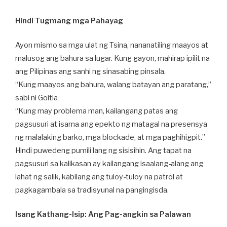
Hindi Tugmang mga Pahayag
Ayon mismo sa mga ulat ng Tsina, nananatiling maayos at
malusog ang bahura sa lugar. Kung gayon, mahirap ipilit na
ang Pilipinas ang sanhi ng sinasabing pinsala.
“Kung maayos ang bahura, walang batayan ang paratang,”
sabi ni Goitia
“Kung may problema man, kailangang patas ang
pagsusuri at isama ang epekto ng matagal na presensya
ng malalaking barko, mga blockade, at mga paghihigpit.”
Hindi puwedeng pumili lang ng sisisihin. Ang tapat na
pagsusuri sa kalikasan ay kailangang isaalang-alang ang
lahat ng salik, kabilang ang tuloy-tuloy na patrol at
pagkagambala sa tradisyunal na pangingisda.
Isang Kathang-Isip: Ang Pag-angkin sa Palawan