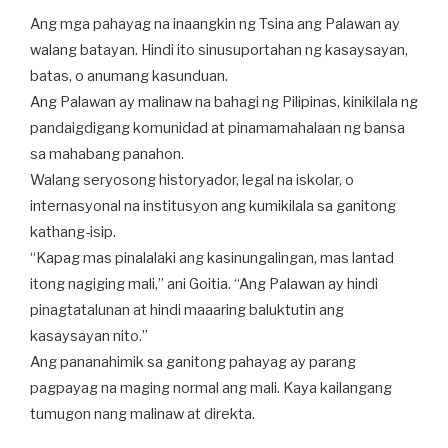
Ang mga pahayag na inaangkin ng Tsina ang Palawan ay
walang batayan. Hindi ito sinusuportahan ng kasaysayan,
batas, o anumang kasunduan.
Ang Palawan ay malinaw na bahagi ng Pilipinas, kinikilala ng
pandaigdigang komunidad at pinamamahalaan ng bansa
sa mahabang panahon.
Walang seryosong historyador, legal na iskolar, o
internasyonal na institusyon ang kumikilala sa ganitong
kathang-isip.
“Kapag mas pinalalaki ang kasinungalingan, mas lantad
itong nagiging mali,” ani Goitia. “Ang Palawan ay hindi
pinagtatalunan at hindi maaaring baluktutin ang
kasaysayan nito.”
Ang pananahimik sa ganitong pahayag ay parang
pagpayag na maging normal ang mali. Kaya kailangang
tumugon nang malinaw at direkta.