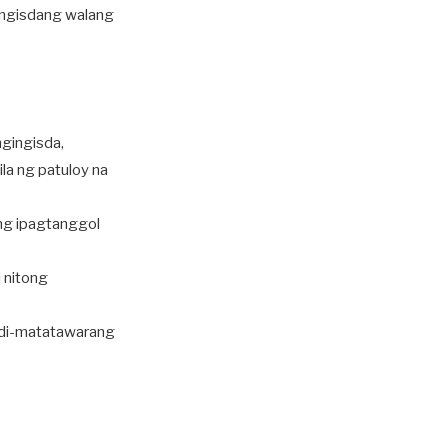
ingisdang walang
gingisda,
la ng patuloy na
ang ipagtanggol
i nitong
t di-matatawarang