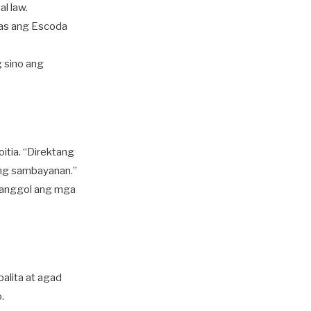
al law.
inas ang Escoda
g sino ang
oitia. “Direktang
 ng sambayanan.”
atanggol ang mga
alita at agad
.