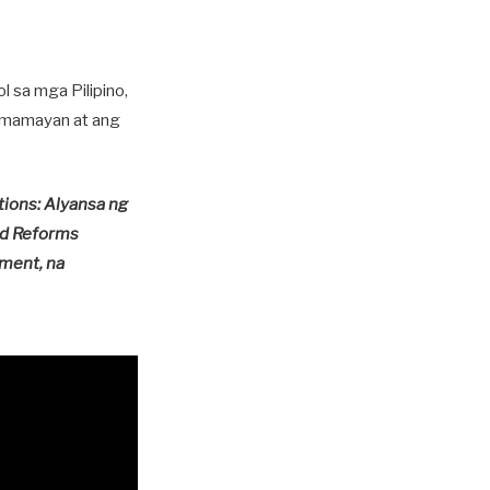
l sa mga Pilipino,
mamamayan at ang
tions: Alyansa ng
nd Reforms
ement, na