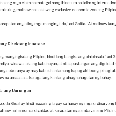
sina ang mga claim na matagal nang ibinasura sa ilalim ng internation
ral ruling, malinaw na saklaw ng exclusive economic zone ng Pilip
 karapatan ang ating mga mangingisda,” ani Goitia. “At malinaw kun
ang Direktang Inaatake
g mangingisdang Pilipino, hindi lang bangka ang pinipinsala,” ani G
milya, winawasak ang kabuhayan, at nilalapastangan ang dignidad
 ang soberanya ay may kabuluhan lamang kapag aktibong ipinagt
raw na umaasa sa karagatang kanilang pinaghuhugutan ng buhay.
Walang Uurungan
coda Shoal ay hindi maaaring ilagay sa hanay ng mga ordinaryong b
malinaw na hamon sa dignidad at karapatan ng sambayanang Pilipino