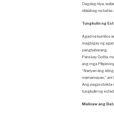
Dagdag niya, wala
nilalabag na batas
Tungkulin ng Es
Agad na kumilos a
magbigay ng agaran
panghaharang.
Para kay Goitia, m
ang mga Pilipinong 
“Nariyan ang ating
mamamayan,” ani Go
Ang pagprotekta sa
tungkulin ng estad
Malinaw ang Bat