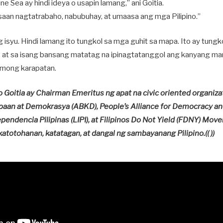
e Sea ay hindi ideya o usapin lamang,” ani Goitia.
 saan nagtatrabaho, nabubuhay, at umaasa ang mga Pilipino.”
g isyu. Hindi lamang ito tungkol sa mga guhit sa mapa. Ito ay tungko
l, at sa isang bansang matatag na ipinagtatanggol ang kanyang 
timong karapatan.
o Goitia ay Chairman Emeritus ng apat na civic oriented organiza
paan at Demokrasya (ABKD), People’s Alliance for Democracy a
pendencia Pilipinas (LIPI), at Filipinos Do Not Yield (FDNY) Mov
atotohanan, katatagan, at dangal ng sambayanang Pilipino.(( ))