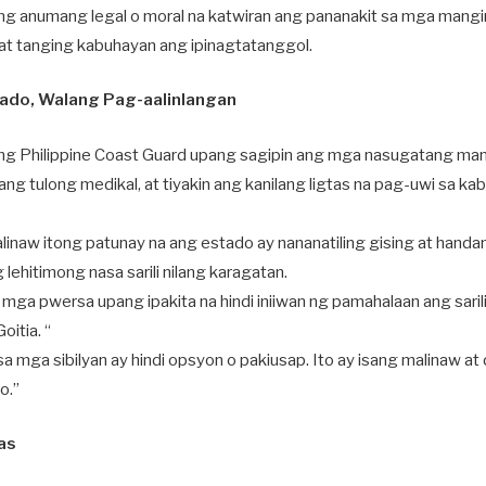
ng anumang legal o moral na katwiran ang pananakit sa mga mang
 at tanging kabuhayan ang ipinagtatanggol.
tado, Walang Pag-aalinlangan
ng Philippine Coast Guard upang sagipin ang mga nasugatang man
g tulong medikal, at tiyakin ang kanilang ligtas na pag-uwi sa kabi
alinaw itong patunay na ang estado ay nananatiling gising at hand
lehitimong nasa sarili nilang karagatan.
 mga pwersa upang ipakita na hindi iniiwan ng pamahalaan ang saril
itia. “
 mga sibilyan ay hindi opsyon o pakiusap. Ito ay isang malinaw a
o.”
as