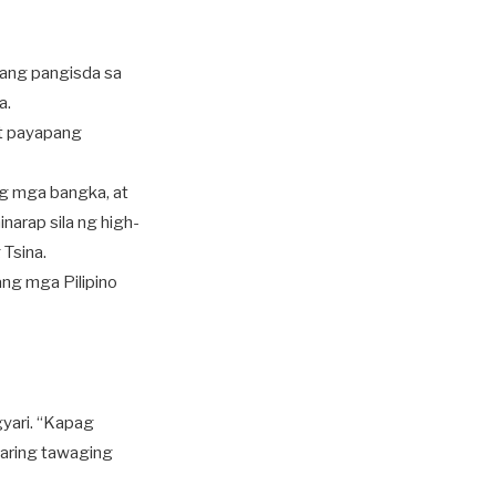
kang pangisda sa
a.
at payapang
ng mga bangka, at
arap sila ng high-
Tsina.
ang mga Pilipino
gyari. “Kapag
aaaring tawaging