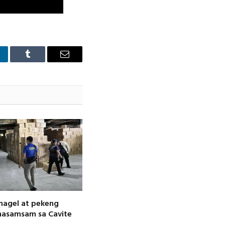
nkedIn
Tumblr
Email
magel at pekeng
nasamsam sa Cavite