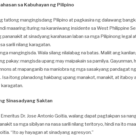
ahasan sa Kabuhayan ng Pilipino
 tatlong mangingisdang Pilipino at pagkasira ng dalawang bang
ndi maaaring ituring na karaniwang insidente sa West Philippine Se
 pananakit at sinadyang karahasan laban sa mga Pilipinong legal 
 sarili nilang karagatan.
ga mangingisda. Wala silang nilalabag na batas. Maliit ang kanila
ng pakay: mangisda upang may maipakain sa pamilya. Gayunman, hin
nnons at mapanganib na maniobra ng mga sasakyang pandagat ng 
e. Isa itong planadong hakbang upang manakot, manakit, at itaboy 
ng karagatan.
ang Sinasadyang Saktan
 Emeritus Dr. Jose Antonio Goitia, walang dapat pagtakpan sa nan
akit sa mga sibilyan na nasa sarili nilang teritoryo, hindi na ito m
oitia. “Ito ay hayagan at sinadyang agresyon.”