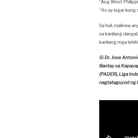
“Ang West Philippin
“Ito ay lugar kung
Sa huli, malinaw an
sa kanilang danga
kanilang mga lehi
Si Dr. Jose Antoni
Bantay sa Kapaya
(PADER), Liga Inde
nagtataguyod ng k