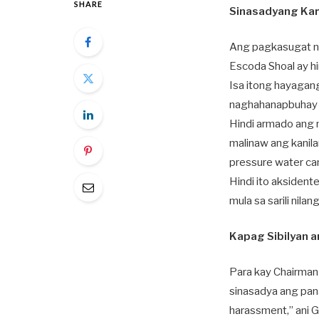
SHARE
Sinasadyang Kar
Ang pagkasugat ng
Escoda Shoal ay hi
Isa itong hayagang
naghahanapbuhay sa
Hindi armado ang m
malinaw ang kanila
pressure water ca
Hindi ito aksident
mula sa sarili nila
Kapag Sibilyan 
Para kay Chairman
sinasadya ang panan
harassment,” ani G