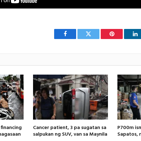
Facebook
Twitter
Pinterest
Li
financing
Cancer patient, 3 pa sugatan sa
P700m is
inagasaan
salpukan ng SUV, van sa Maynila
Sapatos, 