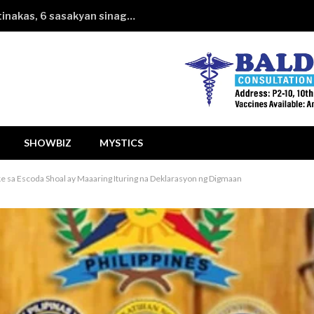
Kotseng hahatakin ng financing itinakas, 6 sasakyan sinagasaan
SHOWBIZ
MYSTICS
ke sa Escoda Shoal ay Maaaring Ituring na Deklarasyon ng Digmaan