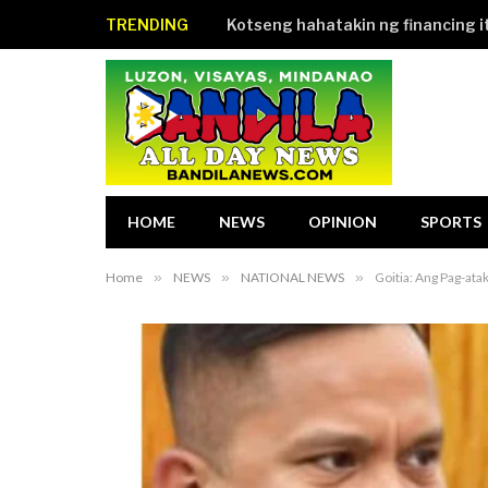
TRENDING
HOME
NEWS
OPINION
SPORTS
Home
»
NEWS
»
NATIONAL NEWS
»
Goitia: Ang Pag-ata