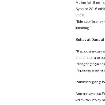
Muling iginiit ng T
Ayon sa 2016 arbit
Shoal.
“Ibig sabihin, may
lumabag.”
Buhay at Dangal 
“Kapag sinaktan an
tinatamaan ang pa
Idinagdag niya na
Pilipinong araw-a
Paninindigang 
Ang nangyari sa Es
kalimutan. Ito ay 