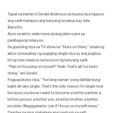
Tapat na inamin ni Gerald Anderson na inuuna niya ngayon
ang sarili matapos ang kanyang breakup kay Julia
Barretto.
Ayon sa aktor, wala muna siyang plano para sa
panibagong relasyon.
Sa guesting niya sa TV show na “Stars on Stars,” sinabi ng
aktor na kasabay ng pagiging single niya ay ang pagbuo
rin ng mas maayos na bersyon ng kanyang sarili.
“Plan on focusing on myself? Yeah. That’s all I’ve been
doing,” ani Gerald.
Pagpapatuloy niya, “’Yun lang naman ‘yung dahilan kung
bakit din ako single. That’s the only reason I’m single now
because you know I want to become a better partner, a
better person, a better son, a better brother, a better
provider. Magagawa ko ‘yan if I focus on myself muna.”
Dagdag pa niya, mahalaga ang pagtuon sa self-