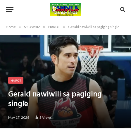
Home
»
SHOWBIZ
»
HAROT
»
Gerald nawiwili sa pagiging single
HAROT
Gerald nawiwili sa pagiging
single
May 17, 2026
3
Views