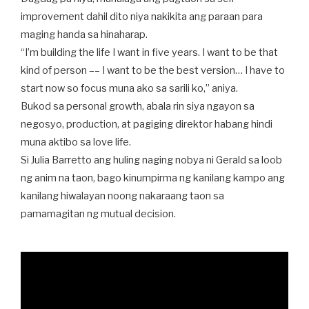
improvement dahil dito niya nakikita ang paraan para
maging handa sa hinaharap.
“I’m building the life I want in five years. I want to be that
kind of person –– I want to be the best version… I have to
start now so focus muna ako sa sarili ko,” aniya.
Bukod sa personal growth, abala rin siya ngayon sa
negosyo, production, at pagiging direktor habang hindi
muna aktibo sa love life.
Si Julia Barretto ang huling naging nobya ni Gerald sa loob
ng anim na taon, bago kinumpirma ng kanilang kampo ang
kanilang hiwalayan noong nakaraang taon sa
pamamagitan ng mutual decision.