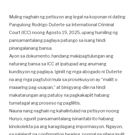
Muling naghain ng petisyon ang legal na koponan ni dating
Pangulong Rodrigo Duterte sa International Criminal
Court (ICC) noong Agosto 19, 2025, upang humiling ng
pansamantalang paglaya patungo sa isang hindi
pinangalanang bansa.
Ayon sa dokumento, handang makipagtulungan ang
naturang bansa sa ICC at ipatupad ang anumang
kundisyon ng paglaya. Iginiit ng mga abogado ni Duterte
na ang mga pagtutol mula sa prosekusyon ay “maliit o
maaaring pag-usapan,” at binigyang-diin na hindi
makatarungan ang patuloy na pagkakapiit habang
tumatagal ang proseso ng paglilitis.
Nauna nang naghain ng kahalintulad na petisyon noong
Hunyo, ngunit pansamantalang isinantabi ito habang
kinokolekta pa ang karagdagang impormasyon. Ngayon,
sa nalalapit na confirmation hearing, pormal na nilang inulit