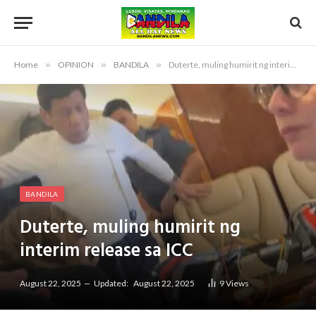
Home
»
OPINION
»
BANDILA
»
Duterte, muling humirit ng interim release sa ICC
BANDILA
Duterte, muling humirit ng
interim release sa ICC
August 22, 2025
Updated:
August 22, 2025
9
Views