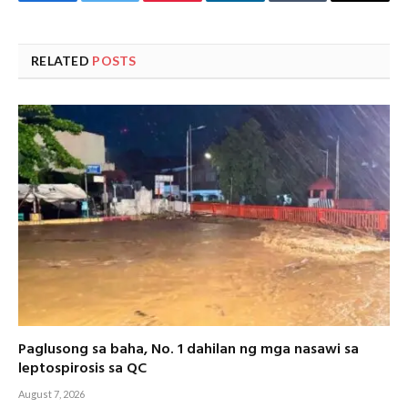
Facebook
Twitter
Pinterest
LinkedIn
Tumblr
Email
RELATED
POSTS
Paglusong sa baha, No. 1 dahilan ng mga nasawi sa
leptospirosis sa QC
August 7, 2026