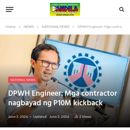
Home
»
NEWS
»
NATIONAL NEWS
»
DPWH Engineer: Mga contractor nagbayad ng P10M kickback
NATIONAL NEWS
DPWH Engineer: Mga contractor
nagbayad ng P10M kickback
June 3, 2026
Updated:
June 3, 2026
2
Views