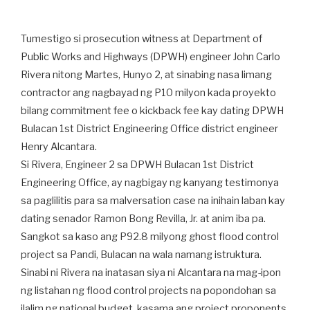
Tumestigo si prosecution witness at Department of
Public Works and Highways (DPWH) engineer John Carlo
Rivera nitong Martes, Hunyo 2, at sinabing nasa limang
contractor ang nagbayad ng P10 milyon kada proyekto
bilang commitment fee o kickback fee kay dating DPWH
Bulacan 1st District Engineering Office district engineer
Henry Alcantara.
Si Rivera, Engineer 2 sa DPWH Bulacan 1st District
Engineering Office, ay nagbigay ng kanyang testimonya
sa paglilitis para sa malversation case na inihain laban kay
dating senador Ramon Bong Revilla, Jr. at anim iba pa.
Sangkot sa kaso ang P92.8 milyong ghost flood control
project sa Pandi, Bulacan na wala namang istruktura.
Sinabi ni Rivera na inatasan siya ni Alcantara na mag-ipon
ng listahan ng flood control projects na popondohan sa
ilalim ng national budget, kasama ang project proponents