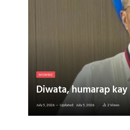
SHOWBIZ
Diwata, humarap kay 
July 5, 2026
Updated:
July 5, 2026
2
Views