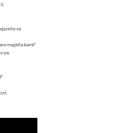
II.
pagpunta sa
ra magkita kami!”
o pa.
!”
bot.