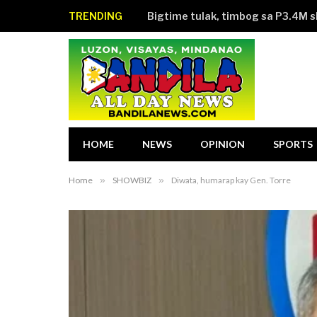
TRENDING
Bigtime tulak, timbog sa P3.4M 
HOME
NEWS
OPINION
SPORTS
Home
»
SHOWBIZ
»
Diwata, humarap kay Gen. Torre