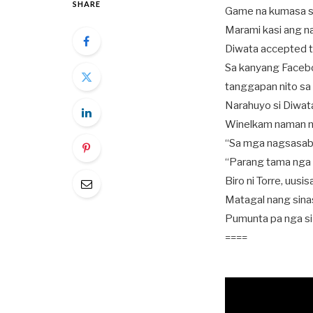
SHARE
Game na kumasa si
Marami kasi ang n
Diwata accepted the
Sa kanyang Facebo
tanggapan nito sa
Narahuyo si Diwat
Winelkam naman ni
“Sa mga nagsasabi
“Parang tama nga 
Biro ni Torre, uusi
Matagal nang sina
Pumunta pa nga si 
====