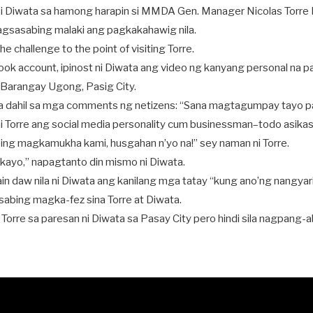
 Diwata sa hamong harapin si MMDA Gen. Manager Nicolas Torre I
agsasabing malaki ang pagkakahawig nila.
 challenge to the point of visiting Torre.
ok account, ipinost ni Diwata ang video ng kanyang personal na 
 Barangay Ugong, Pasig City.
a dahil sa mga comments ng netizens: “Sana magtagumpay tayo pa
 Torre ang social media personality cum businessman–todo asikas
ng magkamukha kami, husgahan n’yo na!” sey naman ni Torre.
kayo,” napagtanto din mismo ni Diwata.
sain daw nila ni Diwata ang kanilang mga tatay “kung ano’ng nangyari
sabing magka-fez sina Torre at Diwata.
Torre sa paresan ni Diwata sa Pasay City pero hindi sila nagpang-a