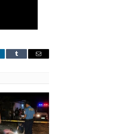
nkedIn
Tumblr
Email