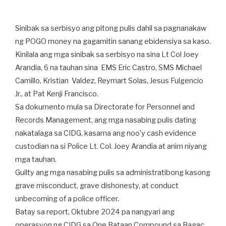
Sinibak sa serbisyo ang pitong pulis dahil sa pagnanakaw
ng POGO money na gagamitin sanang ebidensiya sa kaso.
Kinilala ang mga sinibak sa serbisyo na sina Lt Col Joey
Arandia, 6 na tauhan sina EMS Eric Castro, SMS Michael
Camillo, Kristian Valdez, Reymart Solas, Jesus Fulgencio
Jr., at Pat Kenji Francisco.
Sa dokumento mula sa Directorate for Personnel and
Records Management, ang mga nasabing pulis dating
nakatalaga sa CIDG, kasama ang noo’y cash evidence
custodian na si Police Lt. Col. Joey Arandia at anim niyang
mga tauhan.
Guilty ang mga nasabing pulis sa administratibong kasong
grave misconduct, grave dishonesty, at conduct
unbecoming of a police officer.
Batay sa report, Oktubre 2024 pa nangyari ang
operasyon ng CIDG sa One Bataan Compound sa Bagac,