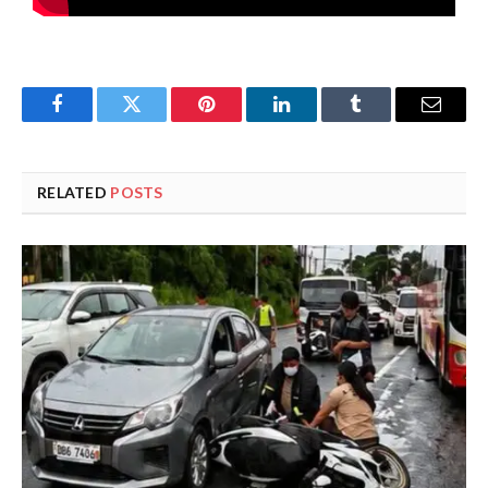
Facebook
Twitter
Pinterest
LinkedIn
Tumblr
Email
RELATED
POSTS