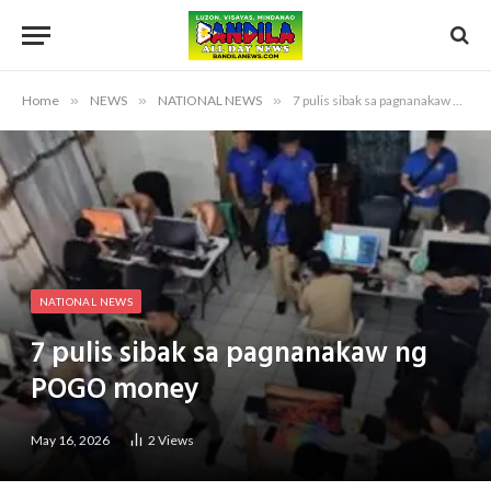
Home
»
NEWS
»
NATIONAL NEWS
»
7 pulis sibak sa pagnanakaw ng POGO money
NATIONAL NEWS
7 pulis sibak sa pagnanakaw ng
POGO money
May 16, 2026
2
Views