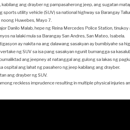
l, kabilang ang drayber ng pampasaherong jeep, ang sugatan mat
ports utility vehicle (SUV) sa national highway sa Barangay Tallu
a noong Huwebes, Mayo 7.
jor Danilo Malab, hepe ng Reina Mercedes Police Station, tinukoy
yos na lalaki mula sa Barangay San Andres, San Mateo, Isabela.
estigasyon ay nakita na ang dalawang sasakyan ay bumibiyahe sa h
ertake ng SUV sa isa pang sasakyan ngunit bumangga sa kasalub
y bumaliktad ang jeepney at natanggal ang gulong sa lakas ng pag
a ospital ang lahat ng pasahero ng jeep kabilang ang drayber.
tan ang drayber ng SUV.
mong reckless imprudence resulting in multiple physical injuries a