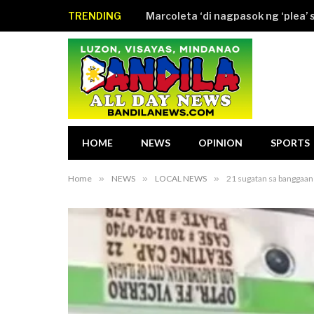
TRENDING
Marcoleta ‘di nagpasok ng ‘plea’
HOME
NEWS
OPINION
SPORTS
Home
»
NEWS
»
LOCAL NEWS
»
21 sugatan sa banggaan 