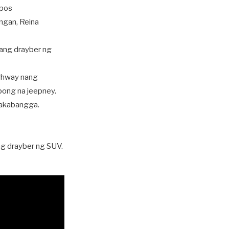
apos
ngan, Reina
 ang drayber ng
ighway nang
ong na jeepney.
kakabangga.
ng drayber ng SUV.