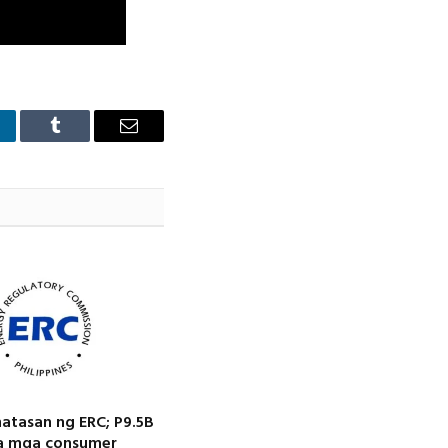
nkedIn
Tumblr
Email
natasan ng ERC; P9.5B
sa mga consumer