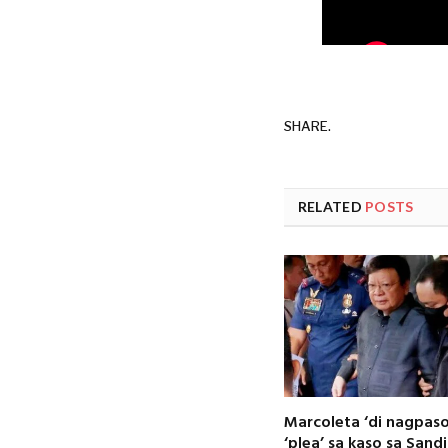
SHARE.
RELATED
POSTS
Marcoleta ‘di nagpas
‘plea’ sa kaso sa Sand