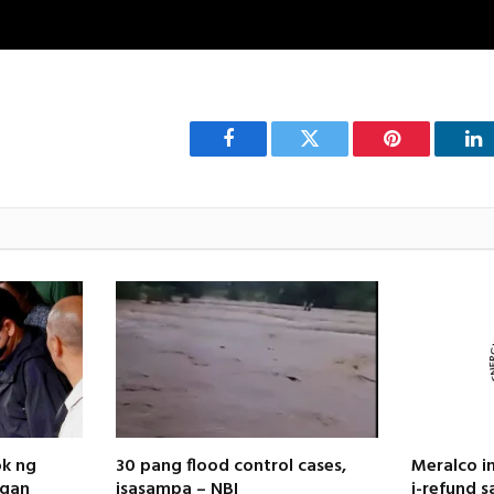
Facebook
Twitter
Pinterest
Li
ok ng
30 pang flood control cases,
Meralco i
igan
isasampa – NBI
i-refund 