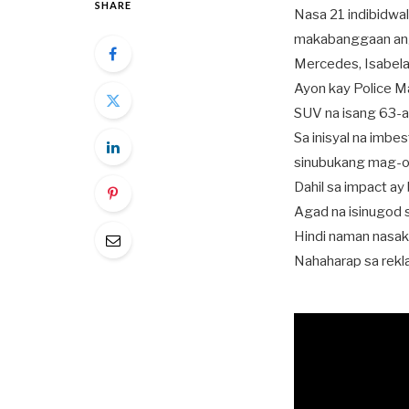
SHARE
Nasa 21 indibidwa
makabanggaan ang s
Mercedes, Isabel
Ayon kay Police Ma
SUV na isang 63-an
Sa inisyal na imb
sinubukang mag-ov
Dahil sa impact a
Agad na isinugod s
Hindi naman nasak
Nahaharap sa rekla