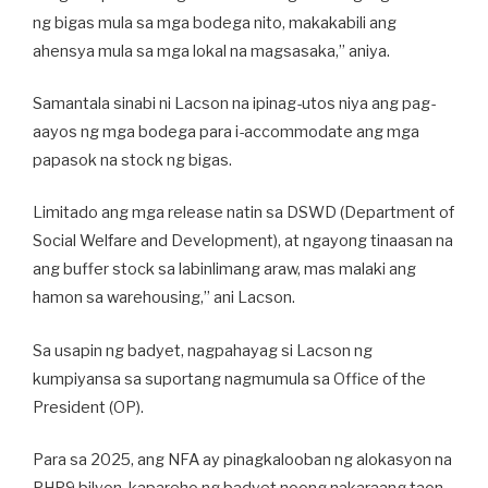
ng bigas mula sa mga bodega nito, makakabili ang
ahensya mula sa mga lokal na magsasaka,” aniya.
Samantala sinabi ni Lacson na ipinag-utos niya ang pag-
aayos ng mga bodega para i-accommodate ang mga
papasok na stock ng bigas.
Limitado ang mga release natin sa DSWD (Department of
Social Welfare and Development), at ngayong tinaasan na
ang buffer stock sa labinlimang araw, mas malaki ang
hamon sa warehousing,” ani Lacson.
Sa usapin ng badyet, nagpahayag si Lacson ng
kumpiyansa sa suportang nagmumula sa Office of the
President (OP).
Para sa 2025, ang NFA ay pinagkalooban ng alokasyon na
PHP9 bilyon, kapareho ng badyet noong nakaraang taon.