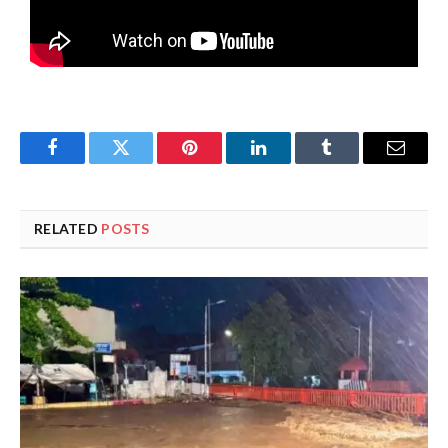
Facebook
Twitter
Pinterest
LinkedIn
Tumblr
Email
RELATED
POSTS