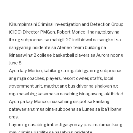
Kinumpirma ni Criminal Investigation and Detection Group
(CIDG) Director PMGen. Robert Morico II na nagbigay na
ito ng subpoenas sa mahigit 20 indibidwal na sangkot sa
nangyaring insidente sa Ateneo-team building na
ikinasawi ng 2 college basketball players sa Aurora noong
June 8.
Ayon kay Morico, kabilang sa mga binigyan ng subpoenas
ang mga coaches, players, resort owner, staffs, local
government unit, maging ang bus driver na sinakyan ng
mga nasabing kasama sa nasabing isinagawang aktibidad.
Ayon pa kay Morico, inaasahang sisipot sa kanilang
patawag ang mga pina-subpoena sa Lunes sa iba’t ibang
oras.
Layon ng nasabing imbestigasyon ay para malaman kung
may criminal liability sa nasabing insidente.