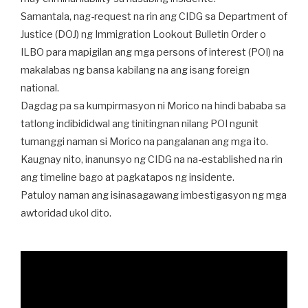
Samantala, nag-request na rin ang CIDG sa Department of
Justice (DOJ) ng Immigration Lookout Bulletin Order o
ILBO para mapigilan ang mga persons of interest (POI) na
makalabas ng bansa kabilang na ang isang foreign
national.
Dagdag pa sa kumpirmasyon ni Morico na hindi bababa sa
tatlong indibididwal ang tinitingnan nilang POI ngunit
tumanggi naman si Morico na pangalanan ang mga ito.
Kaugnay nito, inanunsyo ng CIDG na na-established na rin
ang timeline bago at pagkatapos ng insidente.
Patuloy naman ang isinasagawang imbestigasyon ng mga
awtoridad ukol dito.