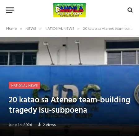
Home
»
NEWS
»
NATIONAL NEWS
»
20 katao sa Ateneo team-building tragedy isu-subpoena
NATIONAL NEWS
20 katao sa Ateneo team-building
tragedy isu-subpoena
June 14, 2026
2
Views