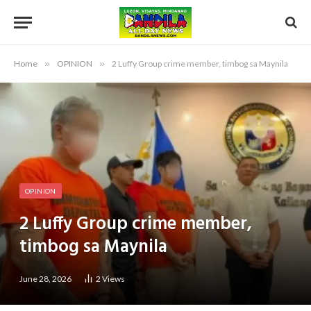
Home
»
OPINION
»
2 Luffy Group crime member, timbog sa Maynila
OPINION
2 Luffy Group crime member,
timbog sa Maynila
June 28, 2026
2
Views