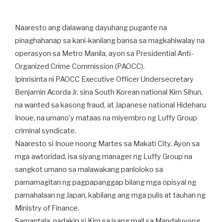
Naaresto ang dalawang dayuhang pugante na
pinaghahanap sa kani-kanilang bansa sa magkahiwalay na
operasyon sa Metro Manila, ayon sa Presidential Anti-
Organized Crime Commission (PAOCC).
Ipinrisinta ni PAOCC Executive Officer Undersecretary
Benjamin Acorda Jr. sina South Korean national Kim Sihun,
na wanted sa kasong fraud, at Japanese national Hideharu
Inoue, na umano’y mataas na miyembro ng Luffy Group
criminal syndicate.
Naaresto si Inoue noong Martes sa Makati City. Ayon sa
mga awtoridad, isa siyang manager ng Luffy Group na
sangkot umano sa malawakang panloloko sa
pamamagitan ng pagpapanggap bilang mga opisyal ng
pamahalaan ng Japan, kabilang ang mga pulis at tauhan ng
Ministry of Finance.
Samantala, nadakip si Kim sa isang mall sa Mandaluyong