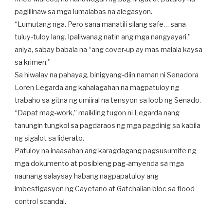
paglilinaw sa mga lumalabas na alegasyon.
“Lumutang nga. Pero sana manatili silang safe… sana
tuluy-tuloy lang. Ipaliwanag natin ang mga nangyayari,”
aniya, sabay babala na “ang cover-up ay mas malala kaysa
sa krimen.”
Sa hiwalay na pahayag, binigyang-diin naman ni Senadora
Loren Legarda ang kahalagahan na magpatuloy ng
trabaho sa gitna ng umiiral na tensyon sa loob ng Senado.
“Dapat mag-work,” maikling tugon ni Legarda nang
tanungin tungkol sa pagdaraos ng mga pagdinig sa kabila
ng sigalot sa liderato.
Patuloy na inaasahan ang karagdagang pagsusumite ng
mga dokumento at posibleng pag-amyenda sa mga
naunang salaysay habang nagpapatuloy ang
imbestigasyon ng Cayetano at Gatchalian bloc sa flood
control scandal.