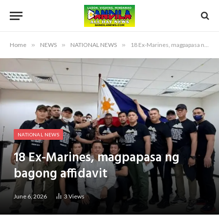
Home
»
NEWS
»
NATIONAL NEWS
»
18 Ex-Marines, magpapasa ng bagong affidavit
NATIONAL NEWS
18 Ex-Marines, magpapasa ng
bagong affidavit
June 6, 2026
3
Views