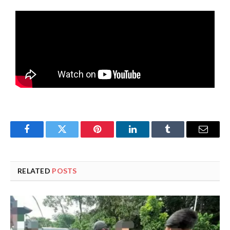
Facebook
Twitter
Pinterest
LinkedIn
Tumblr
Email
RELATED
POSTS