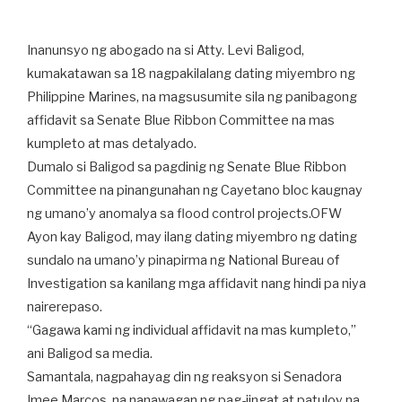
Inanunsyo ng abogado na si Atty. Levi Baligod,
kumakatawan sa 18 nagpakilalang dating miyembro ng
Philippine Marines, na magsusumite sila ng panibagong
affidavit sa Senate Blue Ribbon Committee na mas
kumpleto at mas detalyado.
Dumalo si Baligod sa pagdinig ng Senate Blue Ribbon
Committee na pinangunahan ng Cayetano bloc kaugnay
ng umano’y anomalya sa flood control projects.OFW
Ayon kay Baligod, may ilang dating miyembro ng dating
sundalo na umano’y pinapirma ng National Bureau of
Investigation sa kanilang mga affidavit nang hindi pa niya
nairerepaso.
“Gagawa kami ng individual affidavit na mas kumpleto,”
ani Baligod sa media.
Samantala, nagpahayag din ng reaksyon si Senadora
Imee Marcos, na nanawagan ng pag-iingat at patuloy na