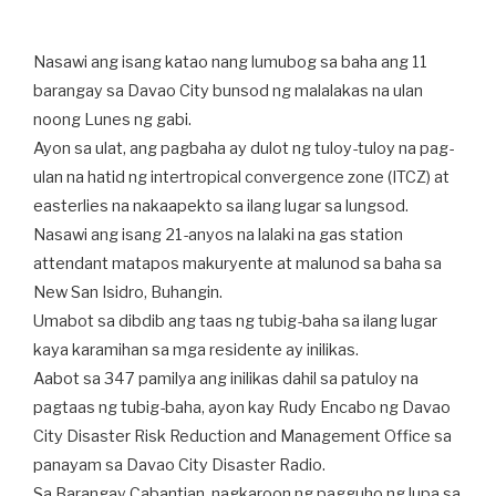
Nasawi ang isang katao nang lumubog sa baha ang 11
barangay sa Davao City bunsod ng malalakas na ulan
noong Lunes ng gabi.
Ayon sa ulat, ang pagbaha ay dulot ng tuloy-tuloy na pag-
ulan na hatid ng intertropical convergence zone (ITCZ) at
easterlies na nakaapekto sa ilang lugar sa lungsod.
Nasawi ang isang 21-anyos na lalaki na gas station
attendant matapos makuryente at malunod sa baha sa
New San Isidro, Buhangin.
Umabot sa dibdib ang taas ng tubig-baha sa ilang lugar
kaya karamihan sa mga residente ay inilikas.
Aabot sa 347 pamilya ang inilikas dahil sa patuloy na
pagtaas ng tubig-baha, ayon kay Rudy Encabo ng Davao
City Disaster Risk Reduction and Management Office sa
panayam sa Davao City Disaster Radio.
Sa Barangay Cabantian, nagkaroon ng pagguho ng lupa sa