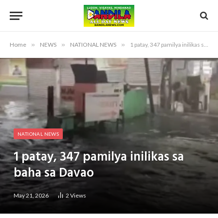
Home
»
NEWS
»
NATIONAL NEWS
»
1 patay, 347 pamilya inilikas sa baha sa Davao
NATIONAL NEWS
1 patay, 347 pamilya inilikas sa
baha sa Davao
May 21, 2026
2
Views