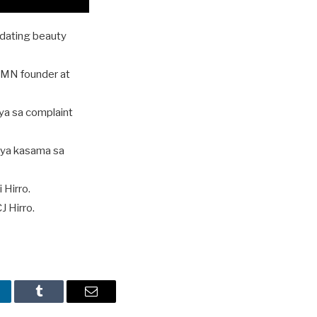
, dating beauty
GMN founder at
iya sa complaint
siya kasama sa
 Hirro.
J Hirro.
nkedIn
Tumblr
Email