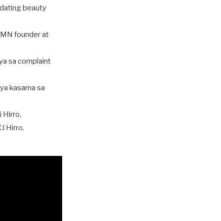
, dating beauty
GMN founder at
iya sa complaint
siya kasama sa
 Hirro.
J Hirro.