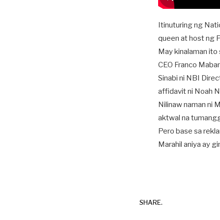
Itinuturing ng Nati
queen at host ng 
May kinalaman ito
CEO Franco Maban
Sinabi ni NBI Direc
affidavit ni Noah 
Nilinaw naman ni M
aktwal na tumang
Pero base sa rekla
Marahil aniya ay g
SHARE.