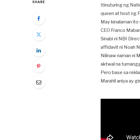
SHARE
Itinuturing ng Nati
queen at host ng 
May kinalaman ito
CEO Franco Maban
Sinabi ni NBI Direc
affidavit ni Noah 
Nilinaw naman ni M
aktwal na tumang
Pero base sa rekla
Marahil aniya ay g