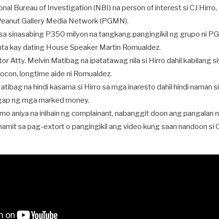
onal Bureau of Investigation (NBI) na person of interest si CJ Hirro
Peanut Gallery Media Network (PGMN).
 sa sinasabing P350 milyon na tangkang pangingikil ng grupo ni P
ta kay dating House Speaker Martin Romualdez.
tor Atty. Melvin Matibag na ipatatawag nila si Hirro dahil kabilang s
Nocon, longtime aide ni Romualdez.
atibag na hindi kasama si Hirro sa mga inaresto dahil hindi naman 
gap ng mga marked money.
mo aniya na inihain ng complainant, nabanggit doon ang pangalan ni
inamit sa pag-extort o pangingikil ang video kung saan nandoon si C