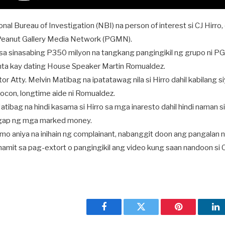
onal Bureau of Investigation (NBI) na person of interest si CJ Hirro
Peanut Gallery Media Network (PGMN).
 sa sinasabing P350 milyon na tangkang pangingikil ng grupo ni P
ta kay dating House Speaker Martin Romualdez.
tor Atty. Melvin Matibag na ipatatawag nila si Hirro dahil kabilang s
Nocon, longtime aide ni Romualdez.
atibag na hindi kasama si Hirro sa mga inaresto dahil hindi naman 
gap ng mga marked money.
mo aniya na inihain ng complainant, nabanggit doon ang pangalan ni
inamit sa pag-extort o pangingikil ang video kung saan nandoon si C
Facebook
Twitter
Pinterest
Li