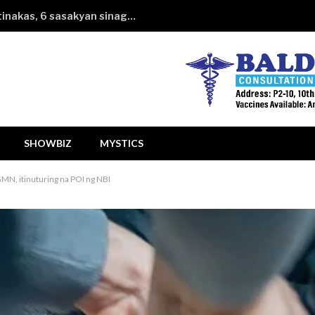
Kotseng hahatakin ng financing itinakas, 6 sasakyan sinagasaan
SHOWBIZ
MYSTICS
MN, itinuturing na POI ng NBI