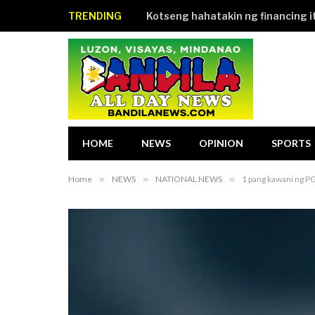
TRENDING
HOME
NEWS
OPINION
SPORTS
Home
»
NEWS
»
NATIONAL NEWS
»
1 pang kawani ng PG