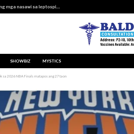
Paglusong sa baha, No. 1 dahilan ng mga nasawi sa leptospirosis sa QC
SHOWBIZ
MYSTICS
k sa 2026 NBA Finals matapos ang 27 taon