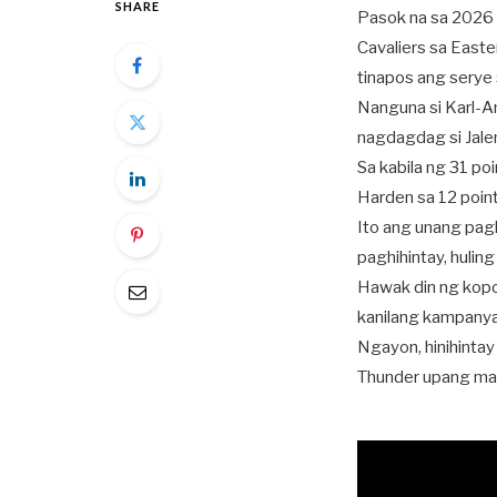
SHARE
Pasok na sa 2026 
Cavaliers sa Easte
tinapos ang serye
Nanguna si Karl-An
nagdagdag si Jalen
Sa kabila ng 31 poi
Harden sa 12 point
Ito ang unang pag
paghihintay, huli
Hawak din ng kopo
kanilang kampanya
Ngayon, hinihintay
Thunder upang mak