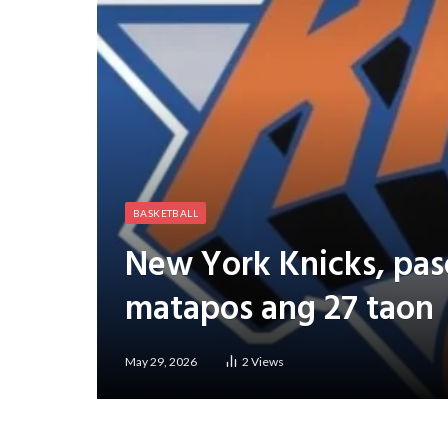
BASKETBALL
New York Knicks, pas
matapos ang 27 taon
May 29, 2026
2
Views