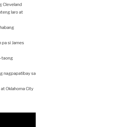
g Cleveland
teng laro at
, habang
n pa si James
7-taong
ng nagpapatibay sa
 at Oklahoma City