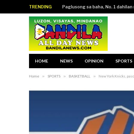
TRENDING
HOME
NEWS
OPINION
SPORTS
Home
»
SPORTS
»
BASKETBALL
»
New York Knicks, paso