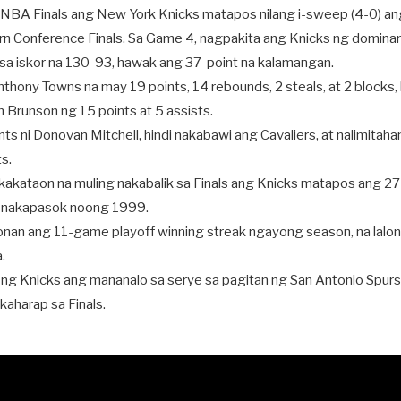
NBA Finals ang New York Knicks matapos nilang i-sweep (4-0) an
rn Conference Finals. Sa Game 4, nagpakita ang Knicks ng dominan
 sa iskor na 130-93, hawak ang 37-point na kalamangan.
thony Towns na may 19 points, 14 rebounds, 2 steals, at 2 blocks
 Brunson ng 15 points at 5 assists.
nts ni Donovan Mitchell, hindi nakabawi ang Cavaliers, at nalimitaha
s.
kakataon na muling nakabalik sa Finals ang Knicks matapos ang 2
ng nakapasok noong 1999.
nan ang 11-game playoff winning streak ngayong season, na lalo
.
 ng Knicks ang mananalo sa serye sa pagitan ng San Antonio Spurs
aharap sa Finals.