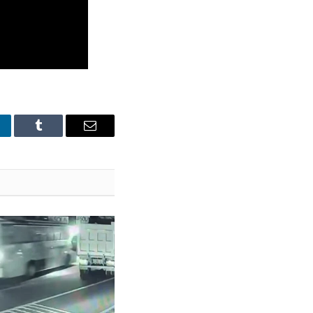
nkedIn
Tumblr
Email