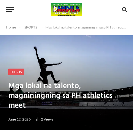
Home
»
SPORTS
»
Mga lokal na talento, magniningning sa PH athletics meet
SPORTS
Mga lokal na talento,
magniningning sa PH athletics
meet
June 12, 2026
2
Views