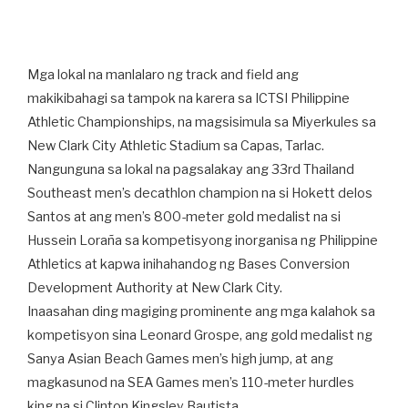
Mga lokal na manlalaro ng track and field ang
makikibahagi sa tampok na karera sa ICTSI Philippine
Athletic Championships, na magsisimula sa Miyerkules sa
New Clark City Athletic Stadium sa Capas, Tarlac.
Nangunguna sa lokal na pagsalakay ang 33rd Thailand
Southeast men’s decathlon champion na si Hokett delos
Santos at ang men’s 800-meter gold medalist na si
Hussein Loraña sa kompetisyong inorganisa ng Philippine
Athletics at kapwa inihahandog ng Bases Conversion
Development Authority at New Clark City.
Inaasahan ding magiging prominente ang mga kalahok sa
kompetisyon sina Leonard Grospe, ang gold medalist ng
Sanya Asian Beach Games men’s high jump, at ang
magkasunod na SEA Games men’s 110-meter hurdles
king na si Clinton Kingsley Bautista.