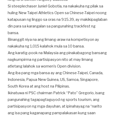
Si steeplechaser Juniel Gobotia, na nakakuha ng pilak sa
huling New Taipei Athletics Open sa Chinese-Taipei noong
katapusan ng linggo sa oras na 9:15.39, ay makikipaglaban
din para sa karangalan sa pangunahing trackfest ng
bansa.
Binanggit niya na ang limang-araw na kompetisyon ay
nakakuha ng 1,015 kalahok mula sa 10 bansa.
Ang karatig-pook na Malaysia ang pinakabagong bansang
nagkumpirma ng partisipasyon nito at may limang
atletang lalahok sa women’s Open division.
Ang iba pang mga bansa ay ang Chinese-Taipei, Canada,
Indonesia, Papua New Guinea, US, Samoa, Singapore,
South Korea at ang host na Pilipinas.
Ikinatuwa ni PSC chairman Patrick “Pato” Gregorio, isang
pangunahing tagapagtaguyod ng sports tourism, ang
partisipasyon ng mga dayuhan, at ipinahayag na “narito
ang isa pang kaganapang pampalakasan kung saan