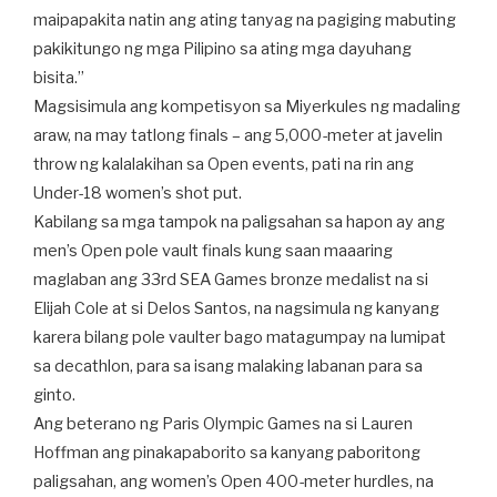
maipapakita natin ang ating tanyag na pagiging mabuting
pakikitungo ng mga Pilipino sa ating mga dayuhang
bisita.”
Magsisimula ang kompetisyon sa Miyerkules ng madaling
araw, na may tatlong finals – ang 5,000-meter at javelin
throw ng kalalakihan sa Open events, pati na rin ang
Under-18 women’s shot put.
Kabilang sa mga tampok na paligsahan sa hapon ay ang
men’s Open pole vault finals kung saan maaaring
maglaban ang 33rd SEA Games bronze medalist na si
Elijah Cole at si Delos Santos, na nagsimula ng kanyang
karera bilang pole vaulter bago matagumpay na lumipat
sa decathlon, para sa isang malaking labanan para sa
ginto.
Ang beterano ng Paris Olympic Games na si Lauren
Hoffman ang pinakapaborito sa kanyang paboritong
paligsahan, ang women’s Open 400-meter hurdles, na