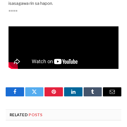
isasagawa rin sa hapon.
====
Facebook
Twitter
Pinterest
LinkedIn
Tumblr
Email
RELATED
POSTS