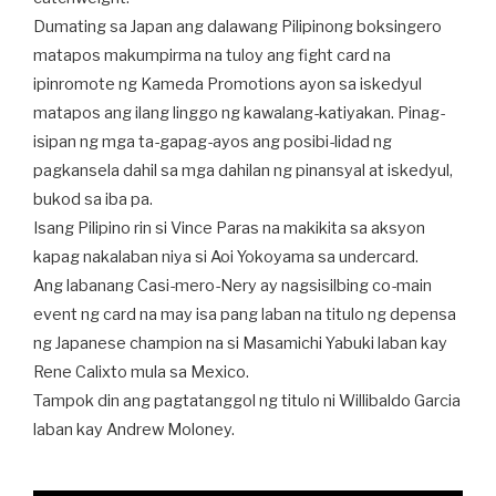
Dumating sa Japan ang dalawang Pilipinong boksingero
matapos makumpirma na tuloy ang fight card na
ipinromote ng Kameda Promotions ayon sa iskedyul
matapos ang ilang linggo ng kawalang-katiyakan. Pinag-
isipan ng mga ta-gapag-ayos ang posibi-lidad ng
pagkansela dahil sa mga dahilan ng pinansyal at iskedyul,
bukod sa iba pa.
Isang Pilipino rin si Vince Paras na makikita sa aksyon
kapag nakalaban niya si Aoi Yokoyama sa undercard.
Ang labanang Casi-mero-Nery ay nagsisilbing co-main
event ng card na may isa pang laban na titulo ng depensa
ng Japanese champion na si Masamichi Yabuki laban kay
Rene Calixto mula sa Mexico.
Tampok din ang pagtatanggol ng titulo ni Willibaldo Garcia
laban kay Andrew Moloney.