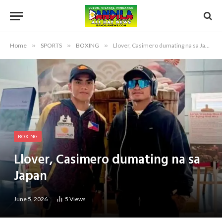
Home
»
SPORTS
»
BOXING
»
Llover, Casimero dumating na sa Japan
BOXING
Llover, Casimero dumating na sa
Japan
June 5, 2026
5
Views