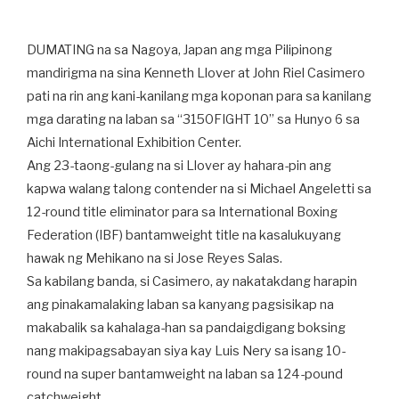
DUMATING na sa Nagoya, Japan ang mga Pilipinong
mandirigma na sina Kenneth Llover at John Riel Casimero
pati na rin ang kani-kanilang mga koponan para sa kanilang
mga darating na laban sa “3150FIGHT 10” sa Hunyo 6 sa
Aichi International Exhibition Center.
Ang 23-taong-gulang na si Llover ay hahara-pin ang
kapwa walang talong contender na si Michael Angeletti sa
12-round title eliminator para sa International Boxing
Federation (IBF) bantamweight title na kasalukuyang
hawak ng Mehikano na si Jose Reyes Salas.
Sa kabilang banda, si Casimero, ay nakatakdang harapin
ang pinakamalaking laban sa kanyang pagsisikap na
makabalik sa kahalaga-han sa pandaigdigang boksing
nang makipagsabayan siya kay Luis Nery sa isang 10-
round na super bantamweight na laban sa 124-pound
catchweight.