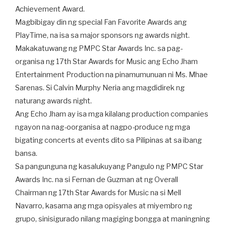
Achievement Award.
Magbibigay din ng special Fan Favorite Awards ang
PlayTime, na isa sa major sponsors ng awards night.
Makakatuwang ng PMPC Star Awards Inc. sa pag-
organisa ng 17th Star Awards for Music ang Echo Jham
Entertainment Production na pinamumunuan ni Ms. Mhae
Sarenas. Si Calvin Murphy Neria ang magdidirek ng
naturang awards night.
Ang Echo Jham ay isa mga kilalang production companies
ngayon na nag-oorganisa at nagpo-produce ng mga
bigating concerts at events dito sa Pilipinas at sa ibang
bansa.
Sa pangunguna ng kasalukuyang Pangulo ng PMPC Star
Awards Inc. na si Fernan de Guzman at ng Overall
Chairman ng 17th Star Awards for Music na si Mell
Navarro, kasama ang mga opisyales at miyembro ng
grupo, sinisigurado nilang magiging bongga at maningning