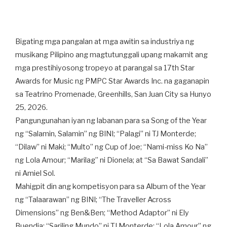
Bigating mga pangalan at mga awitin sa industriya ng
musikang Pilipino ang magtutunggali upang makamit ang
mga prestihiyosong tropeyo at parangal sa 17th Star
Awards for Music ng PMPC Star Awards Inc. na gaganapin
sa Teatrino Promenade, Greenhills, San Juan City sa Hunyo
25, 2026.
Pangungunahan iyan ng labanan para sa Song of the Year
ng “Salamin, Salamin” ng BINI; “Palagi” ni TJ Monterde;
“Dilaw” ni Maki; “Multo” ng Cup of Joe; “Nami-miss Ko Na”
ng Lola Amour; “Marilag” ni Dionela; at “Sa Bawat Sandali”
ni Amiel Sol.
Mahigpit din ang kompetisyon para sa Album of the Year
ng “Talaarawan” ng BINI; “The Traveller Across
Dimensions” ng Ben&Ben; “Method Adaptor” ni Ely
Buendia; “Sariling Mundo” ni TJ Monterde; “Lola Amour” ng