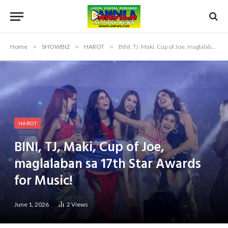
Home
»
SHOWBIZ
»
HAROT
»
BINI, TJ, Maki, Cup of Joe, maglalaban sa 17th Star Awards for Music!
HAROT
BINI, TJ, Maki, Cup of Joe,
maglalaban sa 17th Star Awards
for Music!
June 1, 2026
2
Views