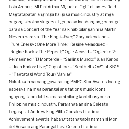
Lola Amour; “MU” ni Arthur Miguel; at “jgh” ni James Reid.
Magtatapatan ang mga haligi sa music industry at mga
bagong sibol na singers at grupo sa inaabangang parangal
para sa Concert of the Year na kinabibilangan nina Martin
Nievera para sa “The King 4-Ever;” Gary Valenciano –
“Pure Energy : One More Time;” Regine Velasquez –
“Regine Rocks: The Repeat;” Ogie Alcasid – “Ogieoke 2:
Reimagined;” TJ Monterde – “Sariling Mundo;” Juan Karlos
– “Juan Karlos: Live;” Cup of Joe – “Seatbelts On!”; at SB19
– “Pagtatag! World Tour (Manila)”.
Nakatakda namang gawaran ng PMPC Star Awards Inc. ng
espesyal na mga parangal ang tatlong music icons
ngayong taon dahil sa marami nilang kontribusyon sa
Philippine music industry. Pararangalan sina Celeste
Legaspi at Andrew E ng Pilita Corrales Lifetime
Achievement awards, habang tatanggapin naman ni Mon
del Rosario ang Parangal Levi Celerio Lifetime