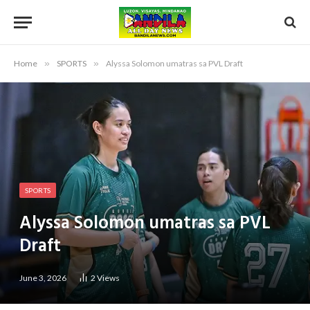
Home
»
SPORTS
»
Alyssa Solomon umatras sa PVL Draft
SPORTS
Alyssa Solomon umatras sa PVL
Draft
June 3, 2026
2
Views