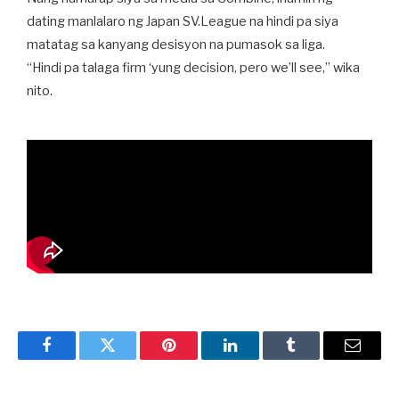
dating manlalaro ng Japan SV.League na hindi pa siya
matatag sa kanyang desisyon na pumasok sa liga.
“Hindi pa talaga firm ‘yung decision, pero we’ll see,” wika
nito.
Facebook
Twitter
Pinterest
LinkedIn
Tumblr
Email