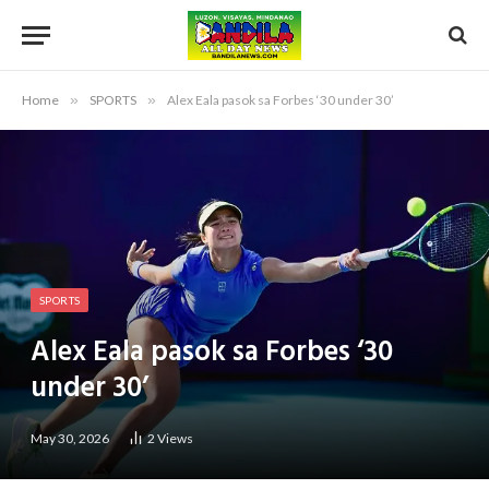
Home
»
SPORTS
»
Alex Eala pasok sa Forbes ‘30 under 30’
SPORTS
Alex Eala pasok sa Forbes ‘30
under 30’
May 30, 2026
2
Views