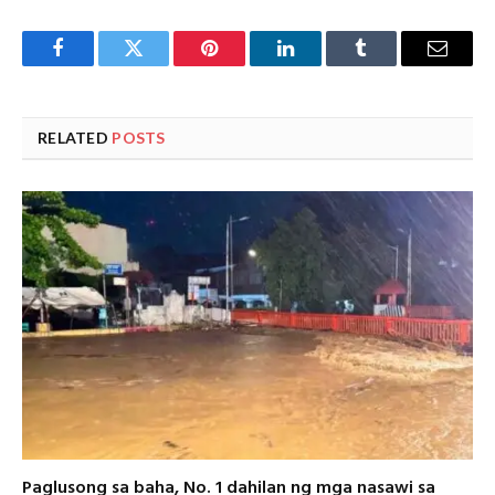
Facebook
Twitter
Pinterest
LinkedIn
Tumblr
Email
RELATED
POSTS
Paglusong sa baha, No. 1 dahilan ng mga nasawi sa