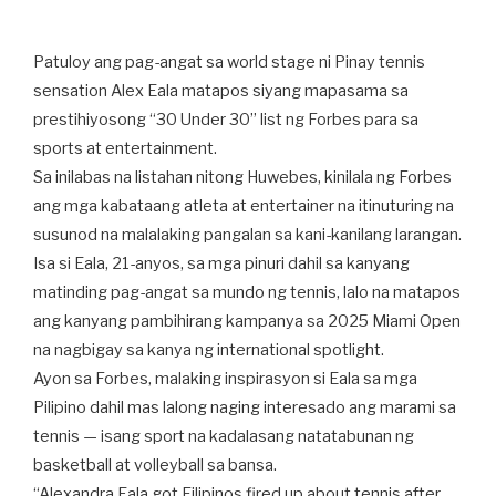
Patuloy ang pag-angat sa world stage ni Pinay tennis
sensation Alex Eala matapos siyang mapasama sa
prestihiyosong “30 Under 30” list ng Forbes para sa
sports at entertainment.
Sa inilabas na listahan nitong Huwebes, kinilala ng Forbes
ang mga kabataang atleta at entertainer na itinuturing na
susunod na malalaking pangalan sa kani-kanilang larangan.
Isa si Eala, 21-anyos, sa mga pinuri dahil sa kanyang
matinding pag-angat sa mundo ng tennis, lalo na matapos
ang kanyang pambihirang kampanya sa 2025 Miami Open
na nagbigay sa kanya ng international spotlight.
Ayon sa Forbes, malaking inspirasyon si Eala sa mga
Pilipino dahil mas lalong naging interesado ang marami sa
tennis — isang sport na kadalasang natatabunan ng
basketball at volleyball sa bansa.
“Alexandra Eala got Filipinos fired up about tennis after