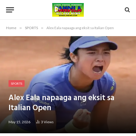
Home
»
SPORTS
»
Alex Eala napaaga ang eksit sa Italian Open
SPORTS
Alex Eala napaaga ang eksit sa
Italian Open
May 15, 2026
3
Views