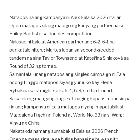
Natapos na ang kampanya ni Alex Eala sa 2026 Italian
Open matapos silang mabigo ng kanyang partner na si
Hailey Baptiste sa doubles competition.
Nalasap ni Eala at American partner ang 6-2, 6-1 na
pagkatalo nitong Martes laban sa second-seeded
tandem na sina Taylor Townsend at Kateřina Siniaková sa
Round of 32 ng torneo.
Samantala, unang natapos ang singles campaign ni Eala
noong Linggo matapos siyang yumuko kay Elena
Rybakina sa straight sets, 6-4, 6-3, sa third round.
Sa kabila ng maagang pag-exit, naging kapansin-pansin pa
rin ang kampanya ni Eala matapos niyang mapatalsik si
Magdalena Fręch ng Poland at World No. 33 na si Wang
Xinyu ng China.
Nakatakda namang sumabak si Eala sa 2026 French
Open na magsisimula sa huling bahagi ng buwang ito.