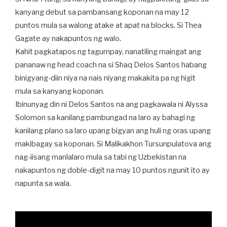
kanyang debut sa pambansang koponan na may 12
puntos mula sa walong atake at apat na blocks. Si Thea
Gagate ay nakapuntos ng walo.
Kahit pagkatapos ng tagumpay, nanatiling maingat ang
pananaw ng head coach na si Shaq Delos Santos habang
binigyang-diin niya na nais niyang makakita pa ng higit
mula sa kanyang koponan.
Ibinunyag din ni Delos Santos na ang pagkawala ni Alyssa
Solomon sa kanilang pambungad na laro ay bahagi ng
kanilang plano sa laro upang bigyan ang huli ng oras upang
makibagay sa koponan. Si Malikakhon Tursunpulatova ang
nag-iisang manlalaro mula sa tabi ng Uzbekistan na
nakapuntos ng doble-digit na may 10 puntos ngunit ito ay
napunta sa wala.