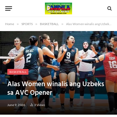
Home
»
SPORTS
»
BASKETBALL
»
Alas Women winalis ang Uzbeks sa AVC Opener
BASKETBALL
Alas Women winalis ang Uzbeks
sa AVC Opener
June 9, 2026
3
Views