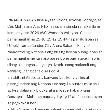
PINANGUNAHAN nina Alyssa Valdez, Jovelyn Gonzaga, at
Ces Molina ang Alas Pilipinas upang simulan ang kanilang
kampanya sa 2026 AVC Women’s Volleyball Cup sa
pamamagitan ng 25-16, 25-12, 25-14 na panalo laban sa
Uzbekistan sa Candon City Arena Sabado, Hunyo 6.
Na-kontrol ng Nationals ang bilis ng laro sa buong laban sa
pamamagitan ng kanilang agresibong pag-atake, mabilis
nilang pinabagsak ang mga Uzbek upang makamit ang
kanilang unang panalo sa Pool A.
Ipinakita ni Valdez ang kanyang klasikong galing at
pinangunahan ang Nationals na may 14 puntos mula sa 11
spikes, dalawang blocks, at isang ace, habang sina
Gonzaga at Molina ay nagdagdag ng 12 at 11 puntos, ayon
sa pagkakasunod.
Si Niña Ytang, sa kanyang bahagi, ay nagpakitang-gilas sa