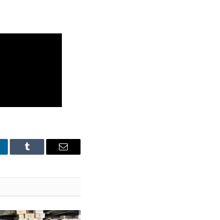
nkedIn
Tumblr
Email