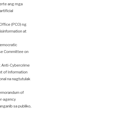
uerte ang mga
tificial
Office (PCO) ng
sinformation at
democratic
ouse Committee on
g Anti-Cybercrime
t of Information
nal na nagtutulak
Memorandum of
er-agency
nganib sa publiko,