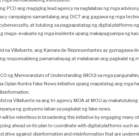
 at mga demokratikong institusyon.
 ang PCO ang magiging lead agency na naglalabas ng mga advisory
eracy campaigns samantalang ang DICT ang gagawa ng mga techno
ybersecurity, at tutulong sa pagpapatatag ng digital platforms n
g mage-evaluate ng mga insidente upang makapagsampa ng kas
d na Villafuerte, ang Kamara de Representantes ay gumagawa ri
 ang responsableng pamamahayag at malabanan ang pagkalat ng m
PCO ng Memorandum of Understanding (MOU) sa mga pangunahing
na Oplan Kontra Fake News initiative upang mapatatag ang mga h
disinformation.
tid na Villafuerte na ang tri-agency MOA at MOU ay makatutulong
panya ng gobyerno laban sa pagkalat ng fake news.
ill be relentless in broadening this initiative by engaging many oth
oing ahead on its plan to coordinate with digital platforms such 
fied drive against disinformation and misinformation that are underm