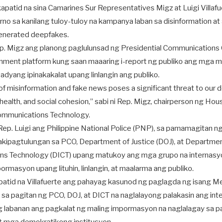
patid na sina Camarines Sur Representatives Migz at Luigi Villaf
o sa kanilang tuloy-tuloy na kampanya laban sa disinformation at ar
generated deepfakes.
ep. Migz ang planong paglulunsad ng Presidential Communications 
nment platform kung saan maaaring i-report ng publiko ang mga mi
sadyang ipinakakalat upang linlangin ang publiko.
of misinformation and fake news poses a significant threat to our 
ic health, and social cohesion,” sabi ni Rep. Migz, chairperson ng H
ommunications Technology.
ep. Luigi ang Philippine National Police (PNP), sa pamamagitan n
akipagtulungan sa PCO, Department of Justice (DOJ), at Departmen
s Technology (DICT) upang matukoy ang mga grupo na internasyo
rmasyon upang lituhin, linlangin, at maalarma ang publiko.
patid na Villafuerte ang pahayag kasunod ng paglagda ng isang 
a pagitan ng PCO, DOJ, at DICT na naglalayong palakasin ang int
g labanan ang pagkalat ng maling impormasyon na naglalagay sa pa