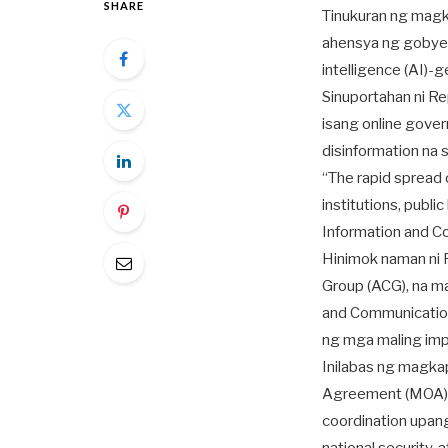
SHARE
Tinukuran ng magka
ahensya ng gobyern
intelligence (AI)-
Sinuportahan ni R
isang online gover
disinformation na 
“The rapid spread 
institutions, publ
Information and C
Hinimok naman ni R
Group (ACG), na m
and Communication
ng mga maling impo
Inilabas ng magka
Agreement (MOA) s
coordination upan