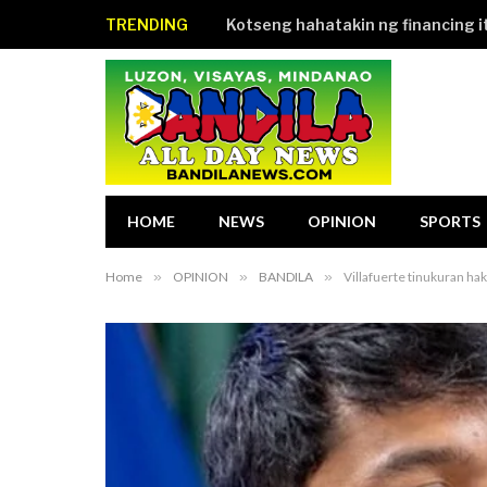
TRENDING
HOME
NEWS
OPINION
SPORTS
Home
»
OPINION
»
BANDILA
»
Villafuerte tinukuran ha