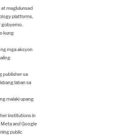
, at maglulunsad
logy platforms,
g gobyerno.
o kung
n ng mga aksyon
aling
 publisher sa
akbang laban sa
 ng malaki upang
er institutions in
as Meta and Google
ining public