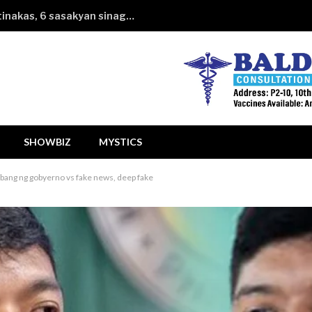
Kotseng hahatakin ng financing itinakas, 6 sasakyan sinagasaan
SHOWBIZ
MYSTICS
kbang ng gobyerno vs fake news, deep fake