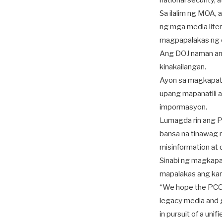
national security,
Sa ilalim ng MOA,
ng mga media lit
magpapalakas ng c
Ang DOJ naman an
kinakailangan.
Ayon sa magkapati
upang mapanatili
impormasyon.
Lumagda rin ang 
bansa na tinawag 
misinformation at 
Sinabi ng magkapa
mapalakas ang kam
“We hope the PCO w
legacy media and g
in pursuit of a uni