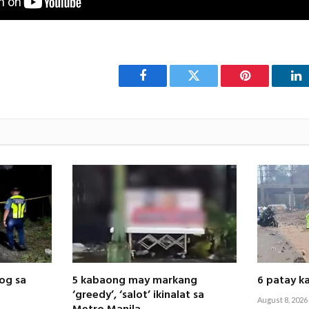
Facebook
Twitter
Pinterest
Li
nog sa
5 kabaong may markang
6 patay 
‘greedy’, ‘salot’ ikinalat sa
August 8, 2026