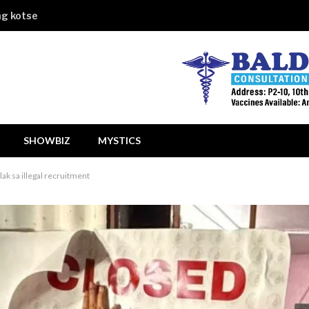
ng kotse
SHOWBIZ
MYSTICS
lak sa illegal recruitment