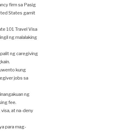
ncy firm sa Pasig
nited States gamit
te 101 Travel Visa
ngil ng malalaking
alit ng caregiving
kain.
gkuwento kung
egiver jobs sa
pinangakuan ng
ing fee.
 visa, at na-deny
ya para mag-