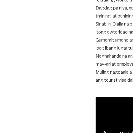
recruit ng workers 
Dagdag pa niya, na
training, at paninin
Sinabi ni Olalia n
itong awtoridad n
Gumamit umano an
iba’t ibang lugar 
Naghahanda na ang
may-ari at empley
Muling nagpaalala
ang tourist visa d