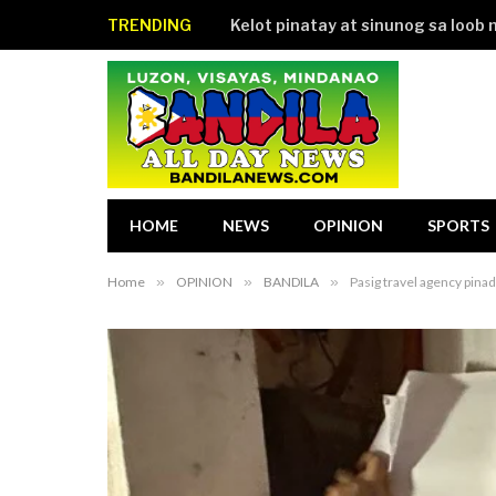
TRENDING
Kelot pinatay at sinunog sa loob 
HOME
NEWS
OPINION
SPORTS
Home
»
OPINION
»
BANDILA
»
Pasig travel agency pinad