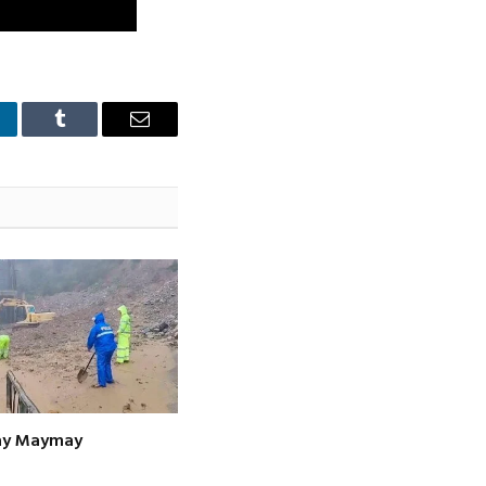
nkedIn
Tumblr
Email
kay Maymay