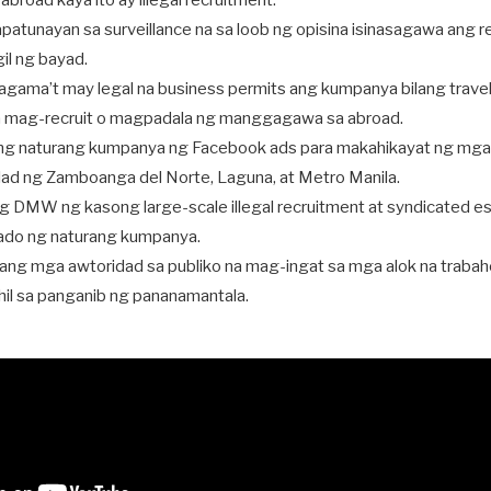
abroad kaya ito ay illegal recruitment.
patunayan sa surveillance na sa loob ng opisina isinasagawa ang r
gil ng bayad.
a bagama’t may legal na business permits ang kumpanya bilang trave
a mag-recruit o magpadala ng manggagawa sa abroad.
g naturang kumpanya ng Facebook ads para makahikayat ng mga a
tulad ng Zamboanga del Norte, Laguna, at Metro Manila.
 DMW ng kasong large-scale illegal recruitment at syndicated es
ado ng naturang kumpanya.
 ang mga awtoridad sa publiko na mag-ingat sa mga alok na trabah
ahil sa panganib ng pananamantala.