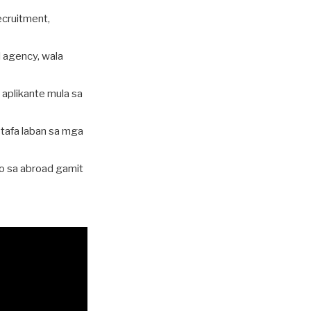
ecruitment,
l agency, wala
plikante mula sa
tafa laban sa mga
o sa abroad gamit