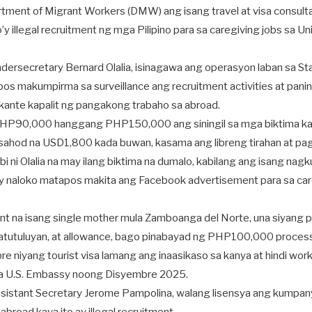
tment of Migrant Workers (DMW) ang isang travel at visa consulta
o’y illegal recruitment ng mga Pilipino para sa caregiving jobs sa U
rsecretary Bernard Olalia, isinagawa ang operasyon laban sa Sta
s makumpirma sa surveillance ang recruitment activities at panini
ikante kapalit ng pangakong trabaho sa abroad.
HP90,000 hanggang PHP150,000 ang siningil sa mga biktima kap
 sahod na USD1,800 kada buwan, kasama ang libreng tirahan at pag
bi ni Olalia na may ilang biktima na dumalo, kabilang ang isang na
y naloko matapos makita ang Facebook advertisement para sa car
nt na isang single mother mula Zamboanga del Norte, una siyang 
matutuluyan, at allowance, bago pinabayad ng PHP100,000 process
re niyang tourist visa lamang ang inaasikaso sa kanya at hindi work
 sa U.S. Embassy noong Disyembre 2025.
istant Secretary Jerome Pampolina, walang lisensya ang kumpan