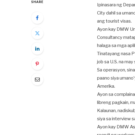
SHARE
Ipinasara ng Depar
City dahil sa uman
ang tourist visas.
Ayon kay DMW Unde
Consultancy matapo
halaga sa mga apl
Tinatayang nasa P
job sa U.S. na may
Sa operasyon, sina
paano siya umano’
Amerika.
Ayon sa complaina
libreng pagkain, 
Kalaunan, nadiskub
siya sa interview
Ayon kay DMW Ass