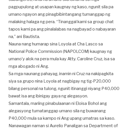
pagpupulong at usapan kaugnay ng kaso, ngunit sila pa
umano ngayon ang pinagbibintangang tumanggap ng
malaking halaga ng pera. “Tinanggal kami sa group chat
tapos kami pa ang pinalalabas na nagbayad o nabayaran
na,” ani Bautista.
Nauna nang humarap sina Loyola at Cha Lasco sa
National Police Commission (NAPOLCOM) kaugnay ng
umano’y alok na pera mula kay Atty. Caroline Cruz, isa sa
mga abogado ni Ang.
Sa mga naunang pahayag, inamin ni Cruz na nakipagkita
siya sa grupo nina Loyola at nagbigay ng tig-P20,000
bilang personal na tulong, ngunit itinanggi niyang P40,000
bawat isa ang ibinigay gaya ng alegasyon.
Samantala, mariing pinabulaanan ni Eloisa Bohol ang
alegasyong tumatanggap umano sila ng buwanang
P40,000 mula sa kampo ni Ang upang umatras sa kaso.
Nanawagan naman si Aurelio Panaligan sa Department of