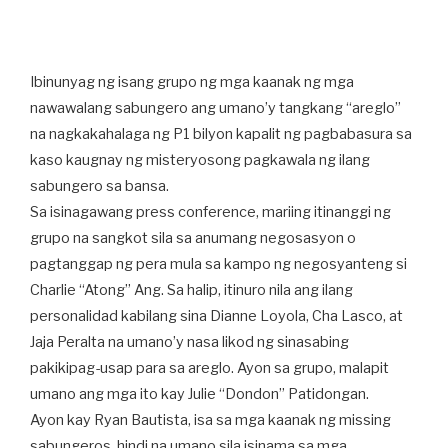
Ibinunyag ng isang grupo ng mga kaanak ng mga
nawawalang sabungero ang umano’y tangkang “areglo”
na nagkakahalaga ng P1 bilyon kapalit ng pagbabasura sa
kaso kaugnay ng misteryosong pagkawala ng ilang
sabungero sa bansa.
Sa isinagawang press conference, mariing itinanggi ng
grupo na sangkot sila sa anumang negosasyon o
pagtanggap ng pera mula sa kampo ng negosyanteng si
Charlie “Atong” Ang. Sa halip, itinuro nila ang ilang
personalidad kabilang sina ­Dianne Loyola, Cha Lasco, at
Jaja Peralta na umano’y nasa likod ng sinasabing
pakikipag-usap para sa areglo. Ayon sa grupo, malapit
umano ang mga ito kay Julie “Dondon” Patidongan.
Ayon kay Ryan Bautista, isa sa mga kaanak ng missing
sabungeros, hindi na umano sila isinama sa mga