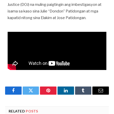
Justice (DOJ) na muling paigtingin ang imbestigasyon at
isama sa kaso sina Julie “Dondon” Patidongan at mga
kapatid nitong sina Elakim at Jose Patidongan.
Facebook
Twitter
Pinterest
LinkedIn
Tumblr
Email
RELATED
POSTS