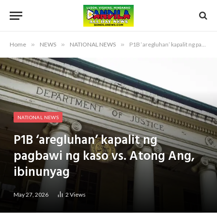
Home
»
NEWS
»
NATIONAL NEWS
»
P1B ‘aregluhan’ kapalit ng pagbawi ng kaso vs. Atong Ang, ibinunyag
NATIONAL NEWS
P1B ‘aregluhan’ kapalit ng
pagbawi ng kaso vs. Atong Ang,
ibinunyag
May 27, 2026
2
Views