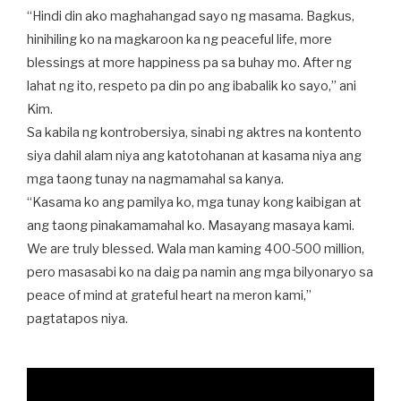
“Hindi din ako maghahangad sayo ng masama. Bagkus,
hinihiling ko na magkaroon ka ng peaceful life, more
blessings at more happiness pa sa buhay mo. After ng
lahat ng ito, respeto pa din po ang ibabalik ko sayo,” ani
Kim.
Sa kabila ng kontrobersiya, sinabi ng aktres na kontento
siya dahil alam niya ang katotohanan at kasama niya ang
mga taong tunay na nagmamahal sa kanya.
“Kasama ko ang pamilya ko, mga tunay kong kaibigan at
ang taong pinakamamahal ko. Masayang masaya kami.
We are truly blessed. Wala man kaming 400-500 million,
pero masasabi ko na daig pa namin ang mga bilyonaryo sa
peace of mind at grateful heart na meron kami,”
pagtatapos niya.