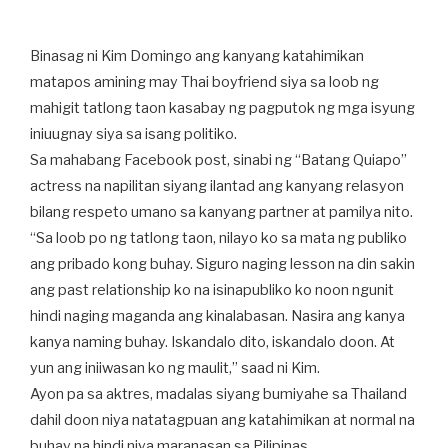
Binasag ni Kim Domingo ang kanyang katahimikan
matapos amining may Thai boyfriend siya sa loob ng
mahigit tatlong taon kasabay ng pagputok ng mga isyung
iniuugnay siya sa isang politiko.
Sa mahabang Facebook post, sinabi ng “Batang Quiapo”
actress na napilitan siyang ilantad ang kanyang relasyon
bilang respeto umano sa kanyang partner at pamilya nito.
“Sa loob po ng tatlong taon, nilayo ko sa mata ng publiko
ang pribado kong buhay. Siguro naging lesson na din sakin
ang past relationship ko na isinapubliko ko noon ngunit
hindi naging maganda ang kinalabasan. Nasira ang kanya
kanya naming buhay. Iskandalo dito, iskandalo doon. At
yun ang iniiwasan ko ng maulit,” saad ni Kim.
Ayon pa sa aktres, madalas siyang bumiyahe sa Thailand
dahil doon niya natatagpuan ang katahimikan at normal na
buhay na hindi niya maranasan sa Pilipinas.