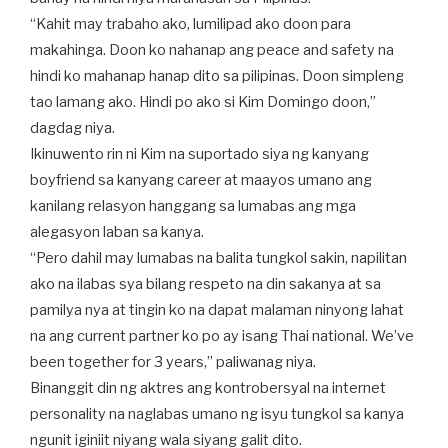
“Kahit may trabaho ako, lumilipad ako doon para
makahinga. Doon ko nahanap ang peace and safety na
hindi ko mahanap hanap dito sa pilipinas. Doon simpleng
tao lamang ako. Hindi po ako si Kim Domingo doon,”
dagdag niya.
Ikinuwento rin ni Kim na suportado siya ng kanyang
boyfriend sa kanyang career at maayos umano ang
kanilang relasyon hanggang sa lumabas ang mga
alegasyon laban sa kanya.
“Pero dahil may lumabas na balita tungkol sakin, napilitan
ako na ilabas sya bilang respeto na din sakanya at sa
pamilya nya at tingin ko na dapat malaman ninyong lahat
na ang current partner ko po ay isang Thai national. We’ve
been together for 3 years,” paliwanag niya.
Binanggit din ng aktres ang kontrobersyal na internet
personality na naglabas umano ng isyu tungkol sa kanya
ngunit iginiit niyang wala siyang galit dito.