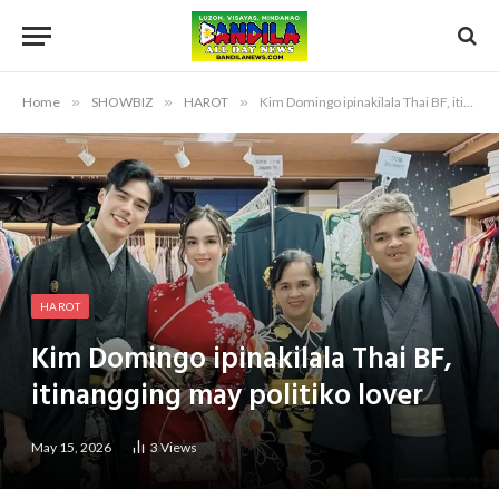
Home
»
SHOWBIZ
»
HAROT
»
Kim Domingo ipinakilala Thai BF, itinangging may politiko lover
HAROT
Kim Domingo ipinakilala Thai BF,
itinangging may politiko lover
May 15, 2026
3
Views