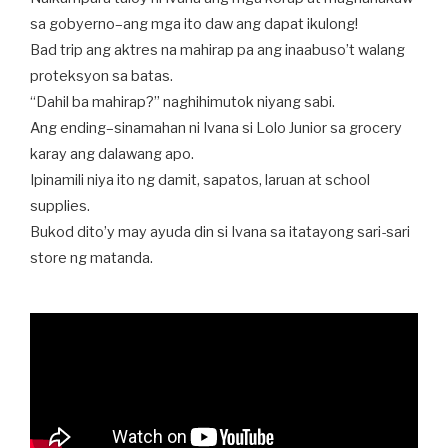
sa gobyerno–ang mga ito daw ang dapat ikulong!
Bad trip ang aktres na mahirap pa ang inaabuso’t walang
proteksyon sa batas.
“Dahil ba mahirap?” naghihimutok niyang sabi.
Ang ending–sinamahan ni Ivana si Lolo Junior sa grocery
karay ang dalawang apo.
Ipinamili niya ito ng damit, sapatos, laruan at school
supplies.
Bukod dito’y may ayuda din si Ivana sa itatayong sari-sari
store ng matanda.