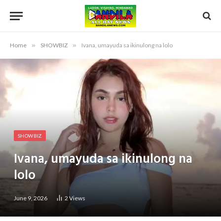
Home
»
SHOWBIZ
»
Ivana, umayuda sa ikinulong na lolo
SHOWBIZ
Ivana, umayuda sa ikinulong na
lolo
June 9, 2026
2
Views