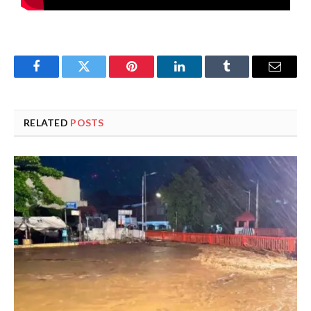
Facebook
Twitter
Pinterest
LinkedIn
Tumblr
Email
RELATED
POSTS