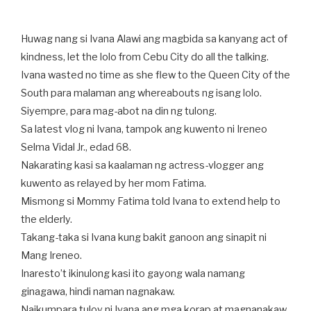
Huwag nang si Ivana Alawi ang magbida sa kanyang act of
kindness, let the lolo from Cebu City do all the talking.
Ivana wasted no time as she flew to the Queen City of the
South para malaman ang whereabouts ng isang lolo.
Siyempre, para mag-abot na din ng tulong.
Sa latest vlog ni Ivana, tampok ang kuwento ni Ireneo
Selma Vidal Jr., edad 68.
Nakarating kasi sa kaalaman ng actress-vlogger ang
kuwento as relayed by her mom Fatima.
Mismong si Mommy Fatima told Ivana to extend help to
the elderly.
Takang-taka si Ivana kung bakit ganoon ang sinapit ni
Mang Ireneo.
Inaresto’t ikinulong kasi ito gayong wala namang
ginagawa, hindi naman nagnakaw.
Naikumpara tuloy ni Ivana ang mga korap at magnanakaw