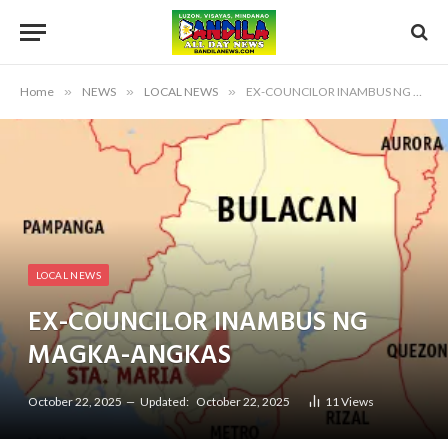
Home
»
NEWS
»
LOCAL NEWS
»
EX-COUNCILOR INAMBUS NG MAGKA-ANGKAS
LOCAL NEWS
EX-COUNCILOR INAMBUS NG
MAGKA-ANGKAS
October 22, 2025
Updated:
October 22, 2025
11
Views