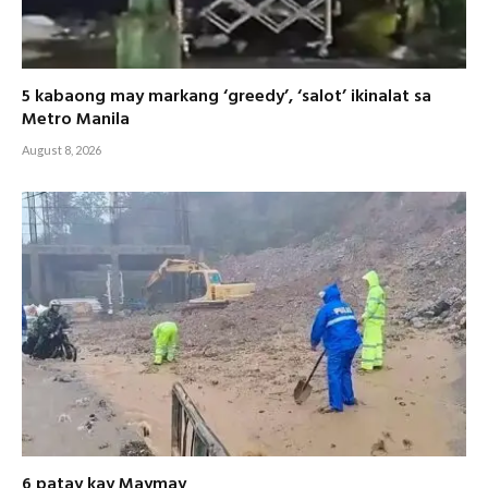
5 kabaong may markang ‘greedy’, ‘salot’ ikinalat sa
Metro Manila
August 8, 2026
6 patay kay Maymay