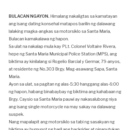
BULACAN NGAYON.
Himalang nakaligtas sa kamatayan
ang isang dating konsehal matapos barilin ng dalawang
lalaking magka-angkas sa motorsiklo sa Santa Maria,
Bulacan kamakalawa ng hapon.
Sa ulat na nakalap mula kay PLt. Colonel Voltaire Rivera,
hepe ng Santa Maria Municipal Police Station (MPS), ang
biktima ay kinilalang si Rogelio Barcial y Germar, 79-anyos,
at residente ng No.303 Brgy. Mag-asawang Sapa, Santa
Maria.
Ayon sa ulat, sa pagitan ng alas-5:30 hanggang alas-6:00
ng hapon, habang binabaybay ng biktima ang kahabaan ng
Brgy. Caysio sa Santa Maria pauwi ay nakasalubong niya
ang isang single motorcycle na may sakay na dalawang
suspek.
Nang mapalapit ang motorsiklo sa tabi ng sasakyan ng
biktima ay bumunot ng baril ang backrider at pinaputukan