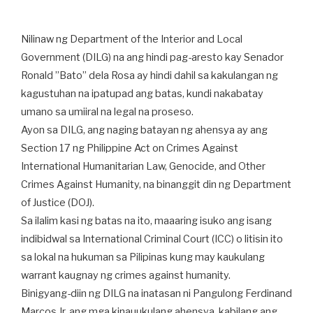
Nilinaw ng Department of the Interior and Local
Government (DILG) na ang hindi pag-aresto kay Senador
Ronald ”Bato” dela Rosa ay hindi dahil sa kakulangan ng
kagustuhan na ipatupad ang batas, kundi nakabatay
umano sa umiiral na legal na proseso.
Ayon sa DILG, ang naging batayan ng ahensya ay ang
Section 17 ng Philippine Act on Crimes Against
International Humanitarian Law, Genocide, and Other
Crimes Against Humanity, na binanggit din ng Department
of Justice (DOJ).
Sa ilalim kasi ng batas na ito, maaaring isuko ang isang
indibidwal sa International Criminal Court (ICC) o litisin ito
sa lokal na hukuman sa Pilipinas kung may kaukulang
warrant kaugnay ng crimes against humanity.
Binigyang-diin ng DILG na inatasan ni Pangulong Ferdinand
Marcos Jr. ang mga kinauukulang ahensya, kabilang ang