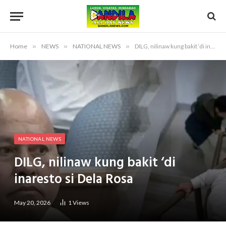
Home
»
NEWS
»
NATIONAL NEWS
»
DILG, nilinaw kung bakit ‘di inaresto si Dela Rosa
NATIONAL NEWS
DILG, nilinaw kung bakit ‘di
inaresto si Dela Rosa
May 20, 2026
1
Views