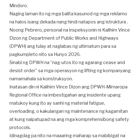
Mindoro.
Naging laman ito ng mga balita kasunod ng mga reklamo
na halos isang dekada nang hindi natapos ang istruktura .
Noong Pebrero, personal na inspeksyonin ni Kalihim Vince
Dizon ng Department of Public Works and Highways
(DPWH) ang tulay at naglabas ng ultimatum para sa
pagkumpleto nito sa Hunyo 2026.
Sinabi ng DPWH na “nag-utos ito ng agarang cease and
desist order” sa mga operasyon ng lifting ng kompanyang
namamahala sa konstruksyon.
Inatasan din ni Kalihim Vince Dizon ang DPWH-Mimaropa
Regional Office na imbestigahan ang insidente upang
matukoy kung ito ay sanhi ng material fatigue,
overloading, o kakulangan ng maintenance ng kagamitan
at kung naipatupad na ang mga komprehensibong safety
protocols.
Idinagdag pa nito na maaaring maharap sa mabibigat na