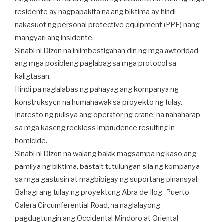
residente ay nagpapakita na ang biktima ay hindi
nakasuot ng personal protective equipment (PPE) nang
mangyari ang insidente.
Sinabi ni Dizon na iniimbestigahan din ng mga awtoridad
ang mga posibleng paglabag sa mga protocol sa
kaligtasan.
Hindi pa naglalabas ng pahayag ang kompanya ng
konstruksyon na humahawak sa proyekto ng tulay.
Inaresto ng pulisya ang operator ng crane, na nahaharap
sa mga kasong reckless imprudence resulting in
homicide.
Sinabi ni Dizon na walang balak magsampa ng kaso ang
pamilya ng biktima, basta’t tutulungan sila ng kompanya
sa mga gastusin at magbibigay ng suportang pinansyal.
Bahagi ang tulay ng proyektong Abra de Ilog–Puerto
Galera Circumferential Road, na naglalayong
pagdugtungin ang Occidental Mindoro at Oriental