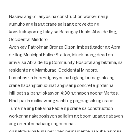
Nasawi ang 61-anyos na construction worker nang
gumuho ang isang crane sa isang proyekto ng
konstruksyon ng tulay sa Barangay Udalo, Abra de Ilog,
Occidental Mindoro.
Ayon kay Patrolman Bronze Dizon, imbestigador ng Abra
de Ilog Municipal Police Station, idineklarang dead on
arrival sa Abra de Ilog Community Hospital ang biktima, na
residente ng Mamburao, Occidental Mindoro.
Lumabas sa imbestigasyon na biglang bumagsak ang
crane habang binubuhat ang isang concrete girder na
inililipat sa ibang lokasyon 4:30 ng hapon noong Martes.
Hindi pa rin malinaw ang sanhi ng pagbagsak ng crane.
Tumama ang bakal na kable ng crane sa construction
worker na nakaposisyon sa ilalim ng boom upang gabayan
ang operator habang nagbubuhat.
Ang aktwal na kuha ng video ng insidente na kuha ng mga