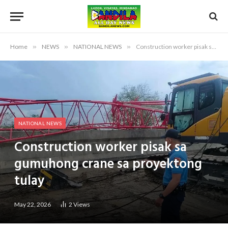
Home
»
NEWS
»
NATIONAL NEWS
»
Construction worker pisak sa gumuhong crane sa proyektong tulay
NATIONAL NEWS
Construction worker pisak sa
gumuhong crane sa proyektong
tulay
May 22, 2026
2
Views