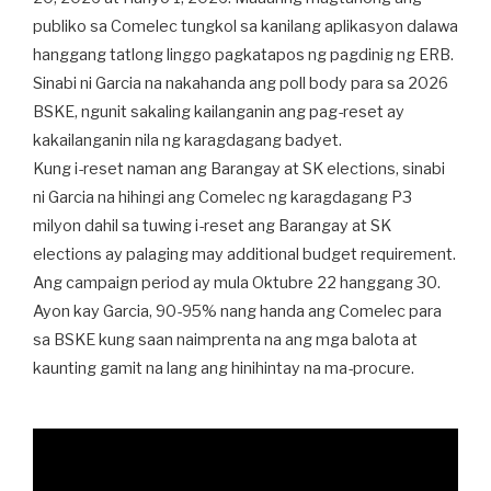
publiko sa Comelec tungkol sa kanilang aplikasyon dalawa
hanggang tatlong linggo pagkatapos ng pagdinig ng ERB.
Sinabi ni Garcia na nakahanda ang poll body para sa 2026
BSKE, ngunit sakaling kailanganin ang pag-reset ay
kakailanganin nila ng karagdagang badyet.
Kung i-reset naman ang Barangay at SK elections, sinabi
ni Garcia na hihingi ang Comelec ng karagdagang P3
milyon dahil sa tuwing i-reset ang Barangay at SK
elections ay palaging may additional budget requirement.
Ang campaign period ay mula Oktubre 22 hanggang 30.
Ayon kay Garcia, 90-95% nang handa ang Comelec para
sa BSKE kung saan naimprenta na ang mga balota at
kaunting gamit na lang ang hinihintay na ma-procure.