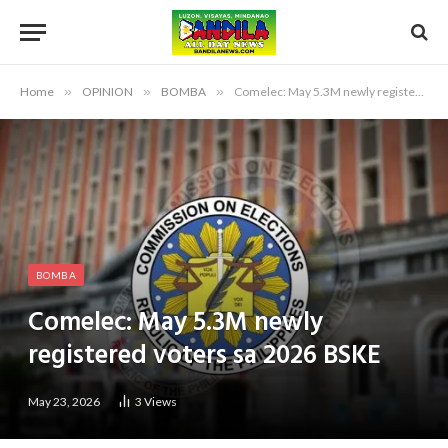
Home
»
OPINION
»
BOMBA
»
Comelec: May 5.3M newly registered voters sa 2026 BSKE
BOMBA
Comelec: May 5.3M newly
registered voters sa 2026 BSKE
May 23, 2026
3
Views