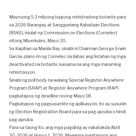
Mayroong 5.3 milyong bagong rehistradong botante para
sa 2026 Barangay at Sangguniang Kabataan Elections
(BSKE), iniulat ng Commission on Elections (Comelec)
nitong Miyerkules, Mayo 20.
Sa Kapihan sa Manila Bay, sinabi ni Chairman George Erwin
Garcia, plano rin ng Comelec na ilabas ang listahan ng mga
deactivated na botante, kasama na ang mga maraming
rehistrasyon.
Sinabi ng poll body na walang Special Register Anywhere
Program (SRAP) at Register Anywhere Program (RAP)
pagkatapos ng deadline noong Mayo 18.
Pagkatapos ng pagsusumite ng aplikasyon, ito ay susuriin
ng Election Registration Board para sa pag-apruba o hindi
pag-apruba.
Para sa taong ito, ang mga pagdinig ay nakatakda Abril
20, 2026 at Hunyo 1, 2026. Maaaring magtanong ang