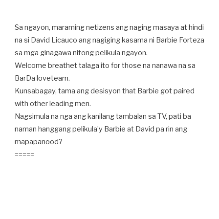
Sa ngayon, maraming netizens ang naging masaya at hindi
na si David Licauco ang nagiging kasama ni Barbie Forteza
sa mga ginagawa nitong pelikula ngayon.
Welcome breathet talaga ito for those na nanawa na sa
BarDa loveteam.
Kunsabagay, tama ang desisyon that Barbie got paired
with other leading men.
Nagsimula na nga ang kanilang tambalan sa TV, pati ba
naman hanggang pelikula’y Barbie at David pa rin ang
mapapanood?
=====