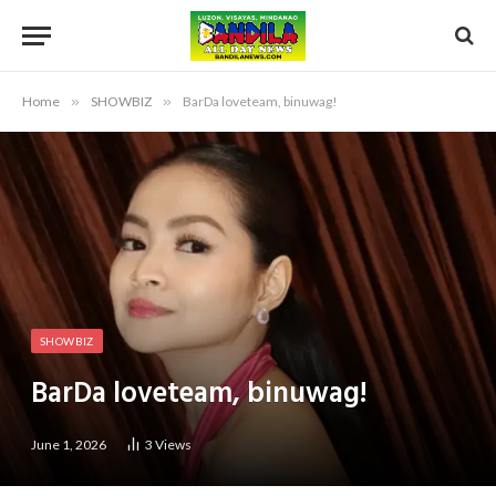
Home
»
SHOWBIZ
»
BarDa loveteam, binuwag!
SHOWBIZ
BarDa loveteam, binuwag!
June 1, 2026
3
Views