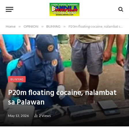
Home
»
OPINION
»
BUNYAG
»
P20m floating cocaine, nalambat sa Palawan
BUNYAG
P20m floating cocaine, nalambat
sa Palawan
May 13, 2026
2
Views