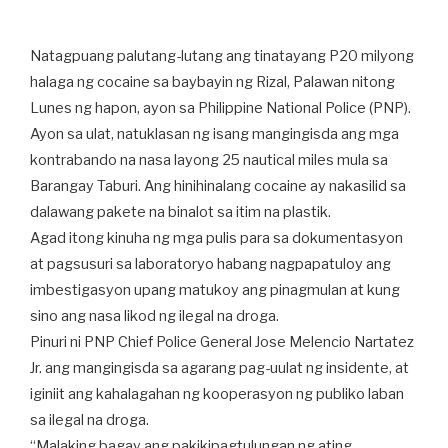
Natagpuang palutang-lutang ang tinatayang P20 milyong
halaga ng cocaine sa baybayin ng Rizal, Palawan nitong
Lunes ng hapon, ayon sa Philippine National Police (PNP).
Ayon sa ulat, natuklasan ng isang mangingisda ang mga
kontrabando na nasa layong 25 nautical miles mula sa
Barangay Taburi. Ang hinihinalang cocaine ay nakasilid sa
dalawang pakete na binalot sa itim na plastik.
Agad itong kinuha ng mga pulis para sa dokumentasyon
at pagsusuri sa laboratoryo habang nagpapatuloy ang
imbestigasyon upang matukoy ang pinagmulan at kung
sino ang nasa likod ng ilegal na droga.
Pinuri ni PNP Chief Police General Jose Melencio Nartatez
Jr. ang mangingisda sa agarang pag-uulat ng insidente, at
iginiit ang kahalagahan ng kooperasyon ng publiko laban
sa ilegal na droga.
“Malaking bagay ang pakikipagtulungan ng ating