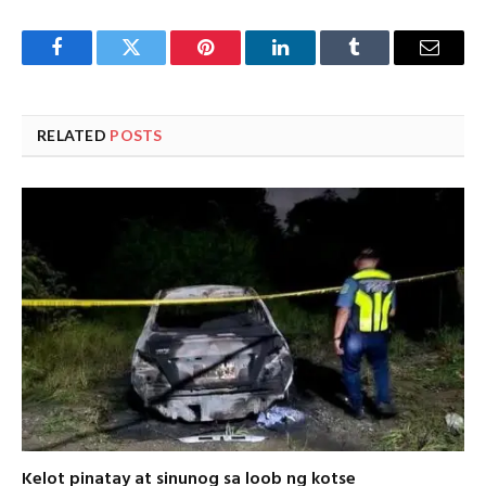
Facebook
Twitter
Pinterest
LinkedIn
Tumblr
Email
RELATED
POSTS
Kelot pinatay at sinunog sa loob ng kotse