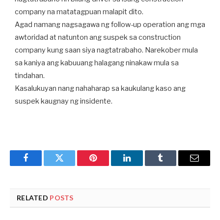
company na matatagpuan malapit dito.
Agad namang nagsagawa ng follow-up operation ang mga
awtoridad at natunton ang suspek sa construction
company kung saan siya nagtatrabaho. Narekober mula
sa kaniya ang kabuuang halagang ninakaw mula sa
tindahan.
Kasalukuyan nang nahaharap sa kaukulang kaso ang
suspek kaugnay ng insidente.
Facebook
Twitter
Pinterest
LinkedIn
Tumblr
Email
RELATED
POSTS