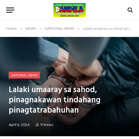
Home
»
NEWS
»
NATIONAL NEWS
»
Lalaki umaaray sa sahod, pinagnakawan tindahang pinagtatrabahuhan
NATIONAL NEWS
Lalaki umaaray sa sahod,
pinagnakawan tindahang
pinagtatrabahuhan
April 6, 2026
9
Views