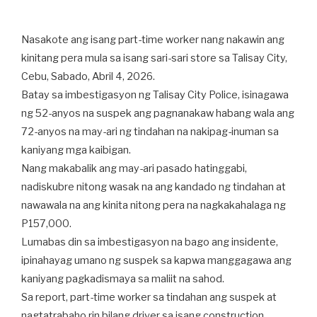
Nasakote ang isang part-time worker nang nakawin ang
kinitang pera mula sa isang sari-sari store sa Talisay City,
Cebu, Sabado, Abril 4, 2026.
Batay sa imbestigasyon ng Talisay City Police, isinagawa
ng 52-anyos na suspek ang pagnanakaw habang wala ang
72-anyos na may-ari ng tindahan na nakipag-inuman sa
kaniyang mga kaibigan.
Nang makabalik ang may-ari pasado hatinggabi,
nadiskubre nitong wasak na ang kandado ng tindahan at
nawawala na ang kinita nitong pera na nagkakahalaga ng
P157,000.
Lumabas din sa imbestigasyon na bago ang insidente,
ipinahayag umano ng suspek sa kapwa manggagawa ang
kaniyang pagkadismaya sa maliit na sahod.
Sa report, part-time worker sa tindahan ang suspek at
nagtatrabaho rin bilang driver sa isang construction