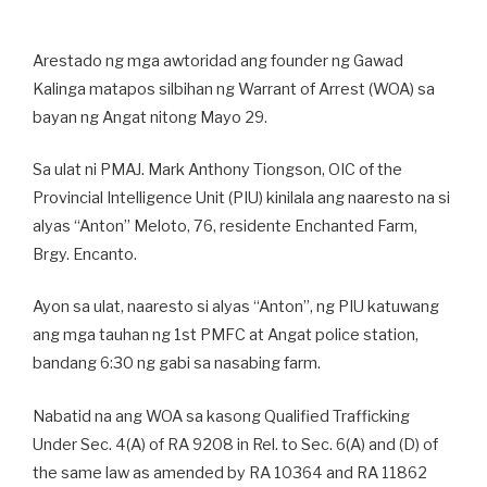
Arestado ng mga awtoridad ang founder ng Gawad
Kalinga matapos silbihan ng Warrant of Arrest (WOA) sa
bayan ng Angat nitong Mayo 29.
Sa ulat ni PMAJ. Mark Anthony Tiongson, OIC of the
Provincial Intelligence Unit (PIU) kinilala ang naaresto na si
alyas “Anton” Meloto, 76, residente Enchanted Farm,
Brgy. Encanto.
Ayon sa ulat, naaresto si alyas “Anton”, ng PIU katuwang
ang mga tauhan ng 1st PMFC at Angat police station,
bandang 6:30 ng gabi sa nasabing farm.
Nabatid na ang WOA sa kasong Qualified Trafficking
Under Sec. 4(A) of RA 9208 in Rel. to Sec. 6(A) and (D) of
the same law as amended by RA 10364 and RA 11862