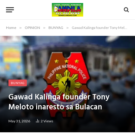
Home
»
OPINION
»
BUNYAG
»
Gawad Kalinga founder Tony Meloto inaresto sa Bulacan
BUNYAG
Gawad Kalinga founder Tony
Meloto inaresto sa Bulacan
May 31, 2026
2
Views