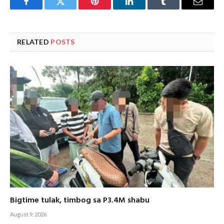
Facebook
Twitter
Pinterest
LinkedIn
Tumblr
Email
RELATED
POSTS
Bigtime tulak, timbog sa P3.4M shabu
August 9, 2026