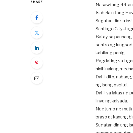
SHARE
Nasawi ang 44-an
Isabela nitong Hu
Sugatan din sa in
Santiago City–Tug
Batay sa paunang 
sentro ng lungsod
kabilang panig.
Pagdating sa lugar
hinihinalang mechan
Dahil dito, naban
ng isang ospital.
Dahil sa lakas ng 
linya ng kalsada.
Nagtamo ng matind
braso at kanang bi
Sugatan din ang is