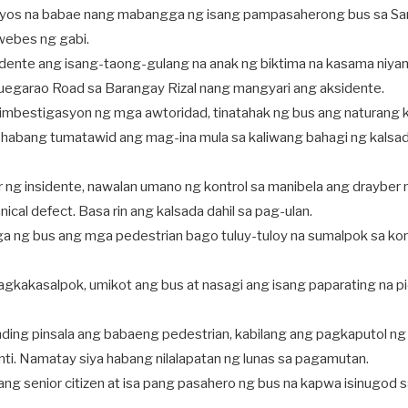
yos na babae nang mabangga ng isang pampasaherong bus sa Sant
webes ng gabi.
sidente ang isang-taong-gulang na anak ng biktima na kasama niya
uegarao Road sa Barangay Rizal nang mangyari ang aksidente.
imbestigasyon ng mga awtoridad, tinatahak ng bus ang naturang
 habang tumatawid ang mag-ina mula sa kaliwang bahagi ng kalsa
 ng insidente, nawalan umano ng kontrol sa manibela ang drayber n
ical defect. Basa rin ang kalsada dahil sa pag-ulan.
gga ng bus ang mga pedestrian bago tuluy-tuloy na sumalpok sa k
pagkakasalpok, umikot ang bus at nasagi ang isang paparating na p
ing pinsala ang babaeng pedestrian, kabilang ang pagkaputol ng
nti. Namatay siya habang nilalapatan ng lunas sa pagamutan.
ang senior citizen at isa pang pasahero ng bus na kapwa isinugod sa