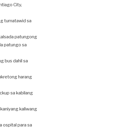
iago City,
ng tumatawid sa
 kalsada patungong
da patungo sa
g bus dahil sa
onkretong harang
ickup sa kabilang
 kaniyang kaliwang
 ospital para sa