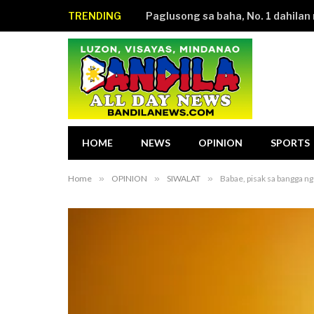
TRENDING
HOME
NEWS
OPINION
SPORTS
Home
»
OPINION
»
SIWALAT
»
Babae, pisak sa bangga ng