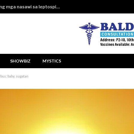
Paglusong sa baha, No. 1 dahilan ng mga nasawi sa leptospirosis sa QC
SHOWBIZ
MYSTICS
 bus; baby, sugatan