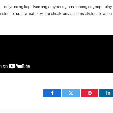
ustodiya na ng kapulisan ang drayber ng bus habang nagpapatulo
insidente upang matukoy ang eksaktong sanhi ng aksidente at p
Facebook
Twitter
Pinterest
Li