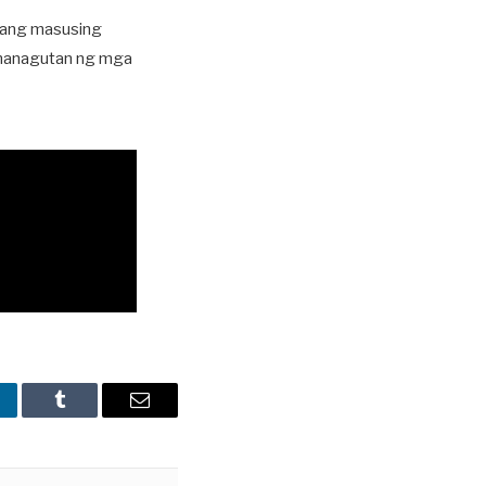
y ang masusing
ananagutan ng mga
nkedIn
Tumblr
Email