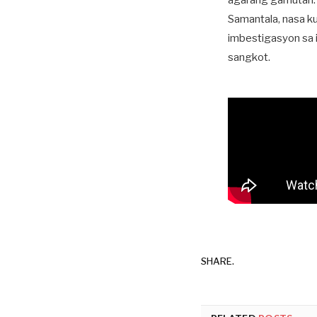
agarang gamutan.
Samantala, nasa k
imbestigasyon sa 
sangkot.
SHARE.